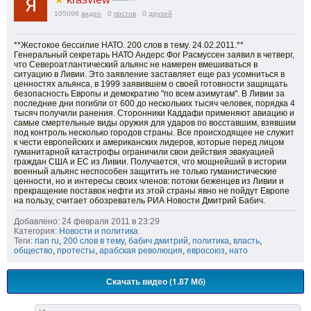
105098
видео
0
постов
0
друзей
**Жестокое бессилие НАТО. 200 слов в тему. 24.02.2011.**
Генеральный секретарь НАТО Андерс Фог Расмуссен заявил в четверг,
что Североатлантический альянс не намерен вмешиваться в
ситуацию в Ливии. Это заявление заставляет еще раз усомниться в
ценностях альянса, в 1999 заявившем о своей готовности защищать
безопасность Европы и демократию "по всем азимутам". В Ливии за
последние дни погибли от 600 до нескольких тысяч человек, порядка 4
тысяч получили ранения. Сторонники Каддафи применяют авиацию и
самые смертельные виды оружия для ударов по восставшим, взявшим
под контроль несколько городов страны. Все происходящее не служит
к чести европейских и американских лидеров, которые перед лицом
гуманитарной катастрофы ограничили свои действия эвакуацией
граждан США и ЕС из Ливии. Получается, что мощнейший в истории
военный альянс неспособен защитить не только гуманистические
ценности, но и интересы своих членов: потоки беженцев из Ливии и
прекращение поставок нефти из этой страны явно не пойдут Европе
на пользу, считает обозреватель РИА Новости Дмитрий Бабич.
Добавлено: 24 февраля 2011 в 23:29
Категория:
Новости и политика
Теги:
rian ru
,
200 слов в тему
,
бабич дмитрий
,
политика
,
власть
,
общество
,
протесты
,
арабская революция
,
евросоюз
,
нато
Скачать видео (1.87 Мб)