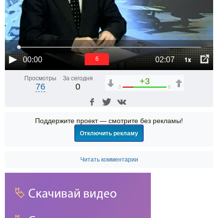
1x
00:00
02:07
6
Просмотры
За сегодня
+3
76
0
3
6
Поддержите проект — смотрите без рекламы!
Отключить рекламу
Читать комментарии