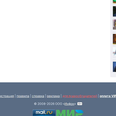
истрация
|
правила
|
справка
|
реклама
|
для правообладателей
|
оплата VI
© 2008-2026 ООО «
Инфон
»