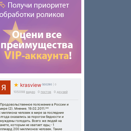
★
krasview
500290
| 0
105098
видео
0
постов
0
друзей
*Продовольственное положение в России и
мире (2). Мнение. 19.02.2011.**
 миллиона человек в мире за последние
лгода оказались за порогом бедности и
ынуждены голодать. Всего же людей на
анете, которым не хватает еды,- 1
иллиард 200 миллионов человек. Такие