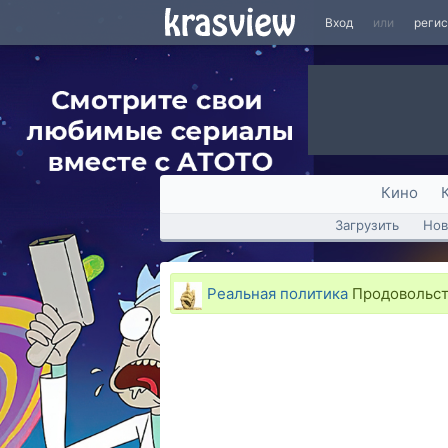
Вход
или
реги
Кино
Загрузить
Нов
Реальная политика
Продовольств