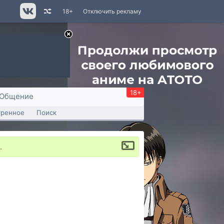
18+
Отключить рекламу
18+
Общение
тренное
Поиск
.