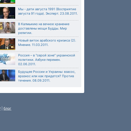
Мы - дети августа 1991 (Восприятие
августа 91 года). Эксперт. 23.08.2011.
В Калмыкию на вечное хранение
доставлены мощи Будды. Мир
религии.
Новый виток арабского кризиса (2).
Мнение. 11.03.2011.
Россия – в "серой зоне" украинской
политики. Азбуке перемен.
02.06.2011.
Будущее России и Украины: взасос,
вразнос или как придется? Против
течения. 08.09.2011.
P
|
блог