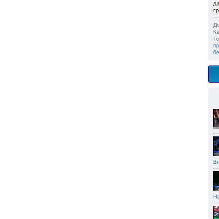
д
гр
До
Ка
Те
п
б
В
Н