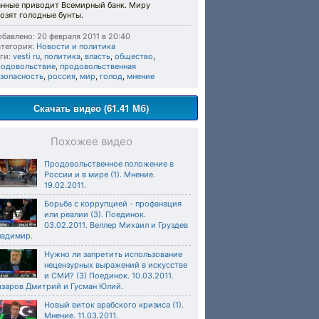
анные приводит Всемирный банк. Миру
озят голодные бунты.
бавлено: 20 февраля 2011 в 20:40
тегория:
Новости и политика
ги:
vesti ru
,
политика
,
власть
,
общество
,
родовольствие
,
продовольственная
езопасность
,
россия
,
мир
,
голод
,
мнение
Скачать видео (61.41 Мб)
Похожее видео
Продовольственное положение в
России и в мире (1). Мнение.
19.02.2011.
Борьба с коррупцией - профанация
или реалии (3). Поединок.
03.02.2011. Веллер Михаил и Груздев
ладимир.
Нужно ли запретить использование
нецензурных выражений в искусстве
и СМИ? (3) Поединок. 10.03.2011.
азаров Дмитрий и Гусман Юлий.
Новый виток арабского кризиса (1).
Мнение. 11.03.2011.