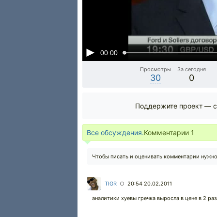
00:00
Просмотры
За сегодня
30
0
Поддержите проект — с
Все обсуждения.
Комментарии
1
Чтобы писать и оценивать комментарии нужн
TIGR
20:54 20.02.2011
○
аналитики хуевы гречка выросла в цене в 2 ра