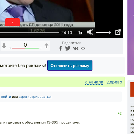
6
1x
24:10
Поделиться
0
0
0
Отключить рекламу
мотрите без рекламы!
с начала
|
дерево
о
войти
или
зарегистрироваться
*
в 
+2
44
по
за! и где связь с обещанными 15-30% процентами.
в
пл
м