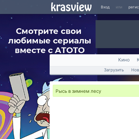
Вход
или
реги
Кино
Загрузить
Нов
Рысь в зимнем лесу