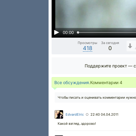
00:00
Просмотры
За сегодня
418
0
Поддержите проект — с
Все обсуждения.
Комментарии
4
Чтобы писать и оценивать комментарии нужн
EdvardElric
22:40 04.04.2011
○
Какой взгляд..здорово!