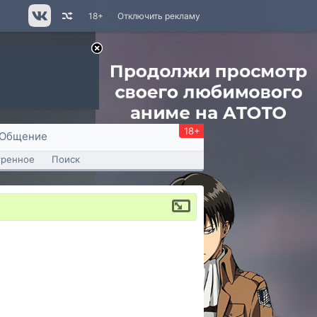
18+
Отключить рекламу
18+
Общение
тренное
Поиск