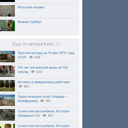
Испугали кошака
Возьми трубку!
Еще от автора Katty
35
Прогноз погоды на 10 мая 1975 года.
СССР
446
100 лет английской моды за 100
секунд
523
Котенок в замедленном действии
967
Туристический полет [Невада –
Калифорния]
195
Советские автомобили. История
обладания 2/2
457
Советские автомобили. История