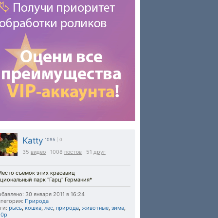
Katty
1095
| 0
35
видео
1008
постов
51
друг
Место съемок этих красавиц –
циональный парк "Гарц" Германия*
бавлено: 30 января 2011 в 16:24
тегория:
Природа
ги:
рысь
,
кошка
,
лес
,
природа
,
животные
,
зима
,
20p