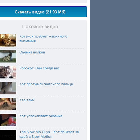
Скачать видео (21.93 Мб)
Похожее видео
Котенок требует мамкиного
внимания
Съемка волков
Робокот. Они среди нас
Кот против гигантского пальца
Кто там?
Кот успокаивает ребенка
The Slow Mo Guys - Кот прыгает за
едой в Slow Motion