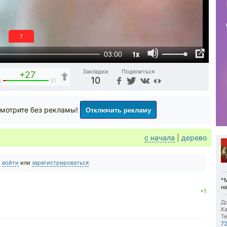
6
1x
03:00
Закладки
Поделиться
+27
10
4
31
Отключить рекламу
мотрите без рекламы!
с начала
|
дерево
о
войти
или
зарегистрироваться
*
на
+1
До
Ка
Те
7