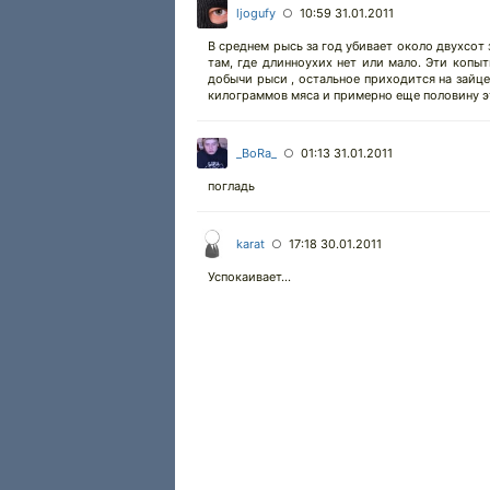
ljogufy
10:59 31.01.2011
○
В среднем рысь за год убивает около двухсот 
там, где длинноухих нет или мало. Эти коп
добычи рыси , остальное приходится на зайце
килограммов мяса и примерно еще половину э
_BoRa_
01:13 31.01.2011
○
погладь
kаrat
17:18 30.01.2011
○
Успокаивает...