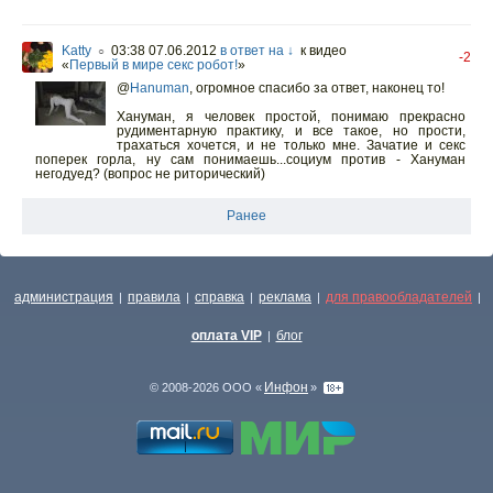
Katty
03:38 07.06.2012
в ответ на ↓
к видео
○
-2
«
Первый в мире секс робот!
»
@
Hanuman
,
огромное спасибо за ответ, наконец то!
Хануман, я человек простой, понимаю прекрасно
рудиментарную практику, и все такое, но прости,
трахаться хочется, и не только мне. Зачатие и секс
поперек горла, ну сам понимаешь...социум против - Хануман
негодуед? (вопрос не риторический)
Ранее
администрация
правила
справка
реклама
для правообладателей
|
|
|
|
|
оплата VIP
блог
|
Инфон
© 2008-2026 ООО «
»