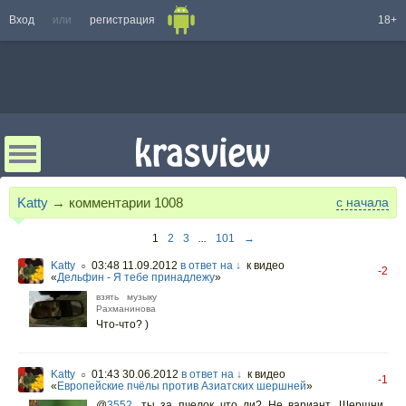
Вход
или
регистрация
18+
Katty
→ комментарии
1008
с начала
1
2
3
...
101
→
Katty
03:48 11.09.2012
в ответ на ↓
к видео
○
-2
«
Дельфин - Я тебе принадлежу
»
взять музыку
Рахманинова
Что-что? )
Katty
01:43 30.06.2012
в ответ на ↓
к видео
○
-1
«
Европейские пчёлы против Азиатских шершней
»
@
3552
,
ты за пчелок что ли? Не вариант. Шершни