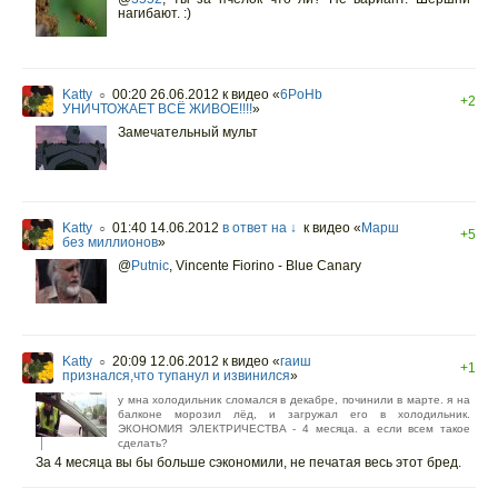
нагибают. :)
Katty
00:20 26.06.2012
к видео «
6PoHb
○
+2
УНИЧТОЖАЕТ ВСЁ ЖИВОЕ!!!!
»
Замечательный мульт
Katty
01:40 14.06.2012
в ответ на ↓
к видео «
Марш
○
+5
без миллионов
»
@
Putnic
,
Vincente Fiorino - Blue Canary
Katty
20:09 12.06.2012
к видео «
гаиш
○
+1
признался,что тупанул и извинился
»
у мна холодильник сломался в декабре, починили в марте. я на
балконе морозил лёд, и загружал его в холодильник.
ЭКОНОМИЯ ЭЛЕКТРИЧЕСТВА - 4 месяца. а если всем такое
сделать?
За 4 месяца вы бы больше сэкономили, не печатая весь этот бред.