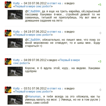
Katty
04:33 07.06.2012
в ответ на ↓
к видео
○
+5
«
Первый в мире секс робот!
»
@
CJIaB9IH
,
да я еще на треть еврейка, ой,серьезный
пассажир Хануман ё-мое... стройной девкой то не
заманишь, титькой не приголубишь. Ну вот мне и
домашнее задание на лето
Katty
04:19 07.06.2012
в ответ на ↓
к видео
○
0
«
Первый в мире секс робот!
»
@
CJIaB9IH
,
обязательно, но пишет мне, что пока со
мной мороженко не отведует, то и шиш мне.. Буду
стараться =)
Katty
04:09 07.06.2012
к видео «
Первый в мире
○
+3
секс робот!
»
Короче, я б вдула этой, нууу... на видево. Хануман
одобряе
Katty
03:51 07.06.2012
в ответ на ↓
к видео
○
0
«
Первый в мире секс робот!
»
@
Hanuman
,
я тебя всегда за это обожала, как ты
умеешь капать на мозг. :) Умница, но не в том русле )
имхо, само собой