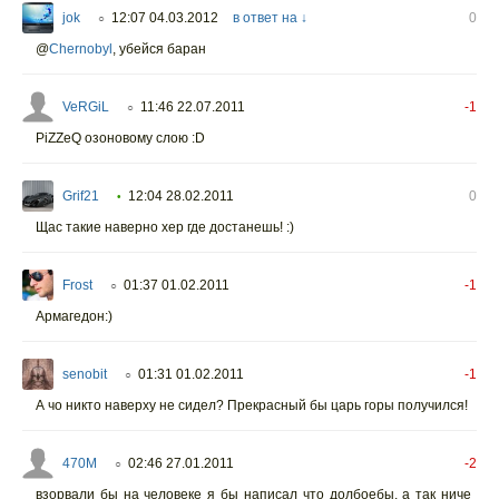
jok
12:07 04.03.2012
в ответ на ↓
0
○
@
Chernobyl
, убейся баран
VeRGiL
11:46 22.07.2011
-1
○
PiZZеQ озоновому слою :D
Grif21
12:04 28.02.2011
0
•
Щас такие наверно хер где достанешь! :)
Frost
01:37 01.02.2011
-1
○
Армагедон:)
senobit
01:31 01.02.2011
-1
○
А чо никто наверху не сидел? Прекрасный бы царь горы получился!
470M
02:46 27.01.2011
-2
○
взорвали бы на человеке я бы написал что долбоебы, а так ниче