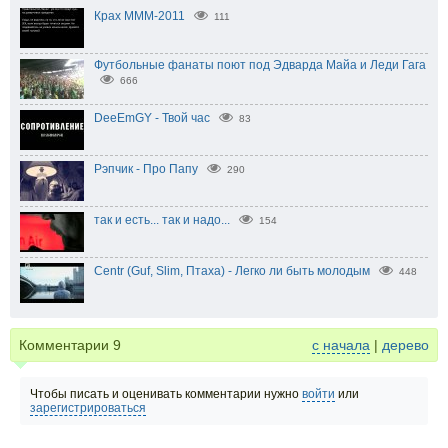
Крах МММ-2011
111
Футбольные фанаты поют под Эдварда Майа и Леди Гага
666
DeeEmGY - Твой час
83
Рэпчик - Про Папу
290
так и есть... так и надо...
154
Centr (Guf, Slim, Птаха) - Легко ли быть молодым
448
Комментарии
9
с начала
|
дерево
Чтобы писать и оценивать комментарии нужно
войти
или
зарегистрироваться