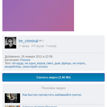
Im_criminal
638
| 0
17
видео
269
постов
8
друзей
Добавлено: 26 января 2011 в 22:09
Категория:
Разное
Теги:
петарда
,
не одна
,
взрыв
,
смех
,
дым
,
фрицы
,
не порно
,
кандибобер
,
санаторий сатаны
Скачать видео (2.46 Мб)
Похожее видео
Как быстро прочистить забившийся унитаз
Странный юмор.Петарда.