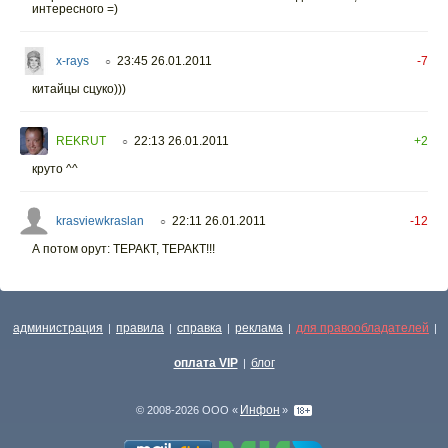
интересного =)
x-rays
23:45 26.01.2011
-7
○
китайцы сцуко)))
REKRUT
22:13 26.01.2011
+2
○
круто ^^
krasviewkraslan
22:11 26.01.2011
-12
○
А потом орут: ТЕРАКТ, ТЕРАКТ!!!
администрация
правила
справка
реклама
для правообладателей
|
|
|
|
|
оплата VIP
блог
|
Инфон
© 2008-2026 ООО «
»