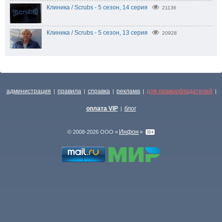
Клиника / Scrubs - 5 сезон, 14 серия
21136
Клиника / Scrubs - 5 сезон, 13 серия
20928
администрация
правила
справка
реклама
для правообладателей
|
|
|
|
|
оплата VIP
блог
|
Инфон
© 2008-2026 ООО «
»