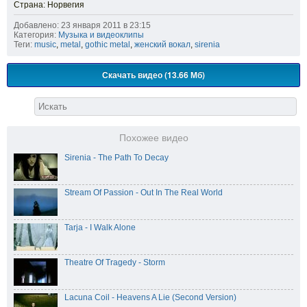
Страна: Норвегия
Добавлено: 23 января 2011 в 23:15
Категория:
Музыка и видеоклипы
Теги:
music
,
metal
,
gothic metal
,
женский вокал
,
sirenia
Скачать видео (13.66 Мб)
Похожее видео
Sirenia - The Path To Decay
Stream Of Passion - Out In The Real World
Tarja - I Walk Alone
Theatre Of Tragedy - Storm
Lacuna Coil - Heavens A Lie (Second Version)