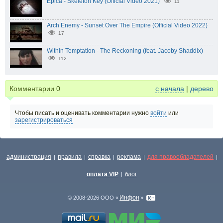
Epica - Skeleton Key (Official Video 2021)
11
Arch Enemy - Sunset Over The Empire (Official Video 2022)
17
Within Temptation - The Reckoning (feat. Jacoby Shaddix)
112
Комментарии
0
с начала
|
дерево
Чтобы писать и оценивать комментарии нужно
войти
или
зарегистрироваться
администрация
правила
справка
реклама
для правообладателей
|
|
|
|
|
оплата VIP
блог
|
Инфон
© 2008-2026 ООО «
»