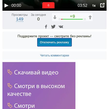
1x
00:00
03:52
6
Просмотры
За сегодня
+9
149
0
2
11
Поддержите проект — смотрите без рекламы!
Отключить рекламу
Читать комментарии