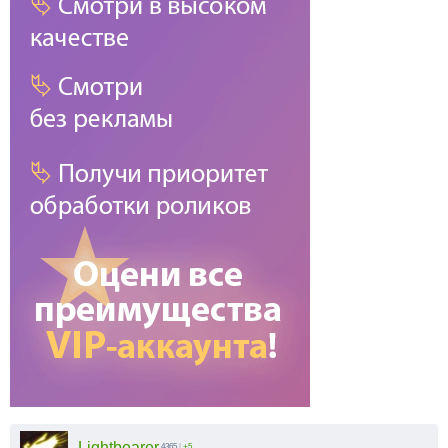
Lightbearer
4365
|
+5