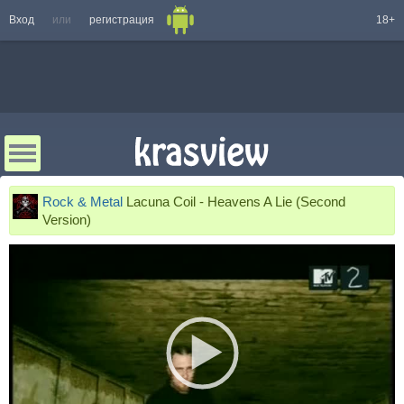
Вход
или
регистрация
18+
Rock & Metal
Lacuna Coil - Heavens A Lie (Second
Version)