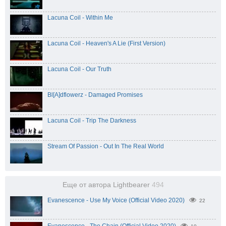
Lacuna Coil - Within Me
Lacuna Coil - Heaven's A Lie (First Version)
Lacuna Coil - Our Truth
Bl[A]dflowerz - Damaged Promises
Lacuna Coil - Trip The Darkness
Stream Of Passion - Out In The Real World
Еще от автора Lightbearer
494
Evanescence - Use My Voice (Official Video 2020)
22
Evanescence - The Chain (Official Video 2020)