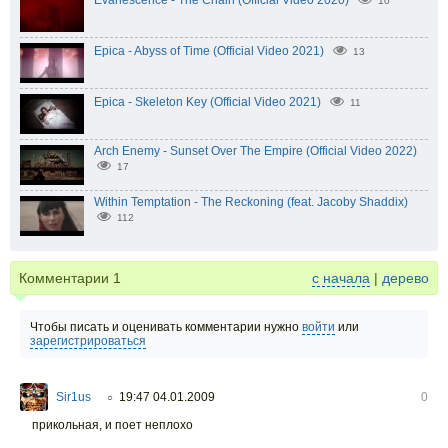
10
Epica - Abyss of Time (Official Video 2021)
13
Epica - Skeleton Key (Official Video 2021)
11
Arch Enemy - Sunset Over The Empire (Official Video 2022)
17
Within Temptation - The Reckoning (feat. Jacoby Shaddix)
112
Комментарии
1
с начала
|
дерево
Чтобы писать и оценивать комментарии нужно
войти
или
зарегистрироваться
Sir1us
19:47 04.01.2009
0
○
прикольная, и поет неплохо