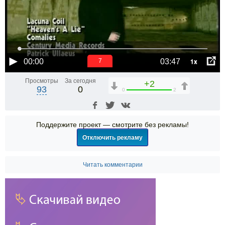
1x
00:00
03:47
6
Просмотры
За сегодня
+2
93
0
0
2
Поддержите проект — смотрите без рекламы!
Отключить рекламу
Читать комментарии