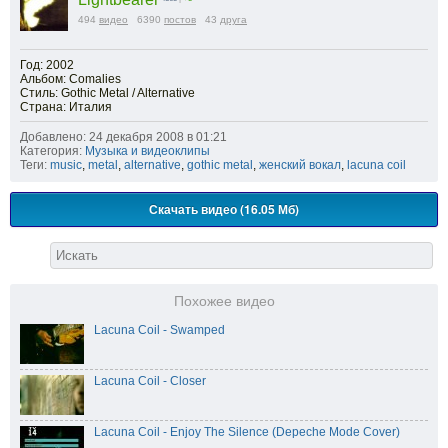
494
видео
6390
постов
43
друга
Год: 2002
Альбом: Comalies
Стиль: Gothic Metal / Alternative
Страна: Италия
Добавлено: 24 декабря 2008 в 01:21
Категория:
Музыка и видеоклипы
Теги:
music
,
metal
,
alternative
,
gothic metal
,
женский вокал
,
lacuna coil
Скачать видео (16.05 Мб)
Похожее видео
Lacuna Coil - Swamped
Lacuna Coil - Сloser
Lacuna Coil - Enjoy The Silence (Depeche Mode Cover)