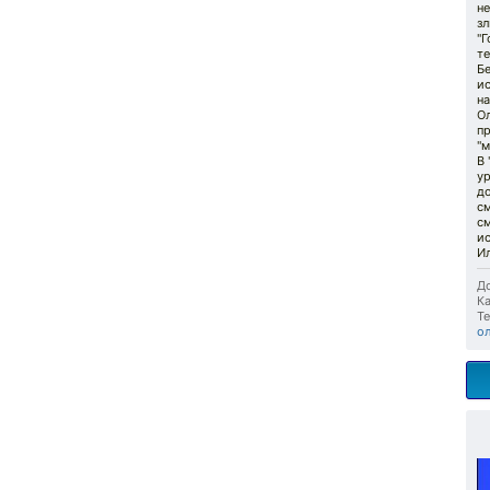
не
зл
"Г
те
Б
и
на
О
п
"м
В 
у
до
см
с
и
И
До
Ка
Те
о