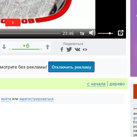
6
1x
23:46
Поделиться
+6
0
6
Отключить рекламу
мотрите без рекламы!
с начала
|
дерево
о
войти
или
зарегистрироваться
**
а
g
Ес
ро
ка
ув