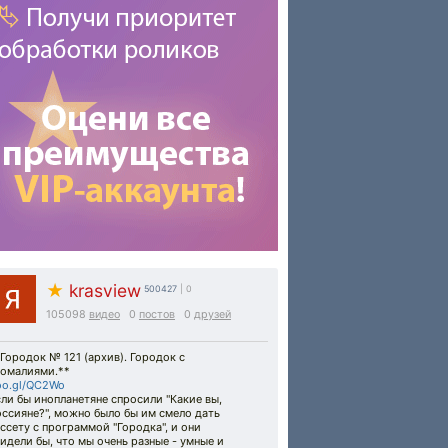
★
krasview
500427
| 0
105098
видео
0
постов
0
друзей
Городок № 121 (архив). Городок с
номалиями.**
oo.gl/QC2Wo
ли бы инопланетяне спросили "Какие вы,
ссияне?", можно было бы им смело дать
ссету с программой "Городка", и они
идели бы, что мы очень разные - умные и