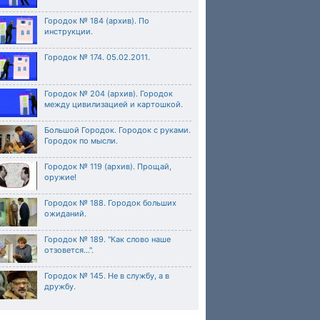
Городок № 184 (архив). По
инструкции.
Городок № 174. 05.02.2011.
Городок № 204 (архив). Городок
между цивилизацией и картошкой.
Большой Городок. Городок с руками.
Городок по мысли.
Городок № 119 (архив). Прощай,
оружие!
Городок № 188. Городок больших
ожиданий.
Городок № 189. "Как слово наше
отзовется...".
Городок № 145. Не в службу, а в
дружбу.