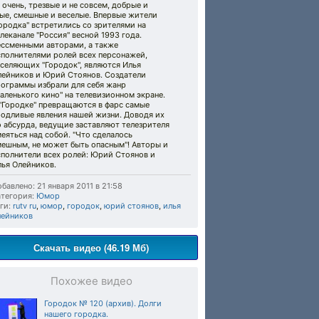
 очень, трезвые и не совсем, добрые и
ые, смешные и веселые. Впервые жители
ородка" встретились со зрителями на
леканале "Россия" весной 1993 года.
ессменными авторами, а также
сполнителями ролей всех персонажей,
селяющих "Городок", являются Илья
лейников и Юрий Стоянов. Создатели
рограммы избрали для себя жанр
аленького кино" на телевизионном экране.
"Городке" превращаются в фарс самые
родливые явления нашей жизни. Доводя их
 абсурда, ведущие заставляют телезрителя
еяться над собой. "Что сделалось
мешным, не может быть опасным"! Авторы и
сполнители всех ролей: Юрий Стоянов и
лья Олейников.
бавлено: 21 января 2011 в 21:58
тегория:
Юмор
ги:
rutv ru
,
юмор
,
городок
,
юрий стоянов
,
илья
лейников
Скачать видео (46.19 Мб)
Похожее видео
Городок № 120 (архив). Долги
нашего городка.