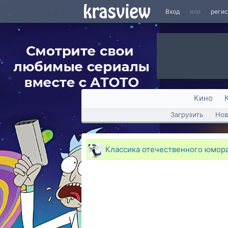
Вход
или
реги
Кино
Загрузить
Нов
Классика отечественного юмор