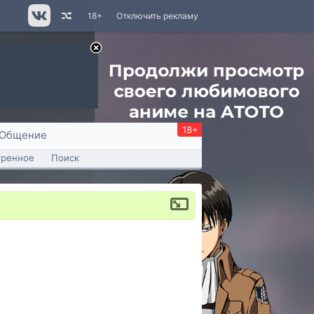
18+
Отключить рекламу
18+
Общение
тренное
Поиск