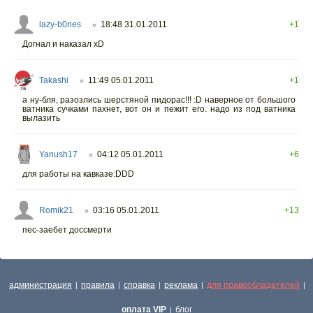
lazy-b0nes
18:48 31.01.2011
+1
○
Догнал и наказал xD
Takashi
11:49 05.01.2011
+1
○
а ну-бля, разозлись шерстяной пидорас!!! :D наверное от большого
ватника сучками пахнет, вот он и пежит его. надо из под ватника
вылазить
Yanush17
04:12 05.01.2011
+6
○
для работы на кавказе:DDD
Romik21
03:16 05.01.2011
+13
○
пес-заебет доссмерти
администрация
правила
справка
реклама
для правообладателей
|
|
|
|
|
оплата VIP
блог
|