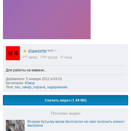
★
slawomir
30635
| 0
977
видео
1365
постов
32
друга
Для работы на кавказе...
Добавлено: 5 января 2011 в 03:01
Категория:
Юмор
Теги:
пес
,
овчар
,
охрана
,
задержание
Скачать видео (1.49 Мб)
Похожее видео
Вторую бутылку виски бесплатно не смог получить клиент
магазина