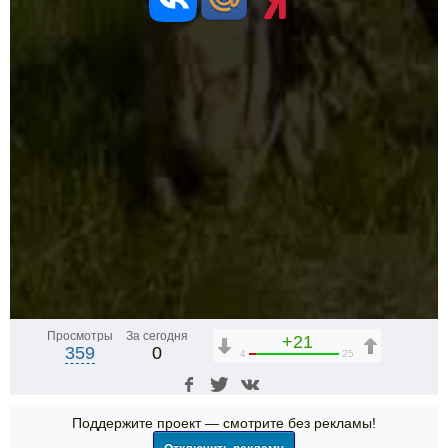
Просмотры
За сегодня
+21
359
0
4
25
Поддержите проект — смотрите без рекламы!