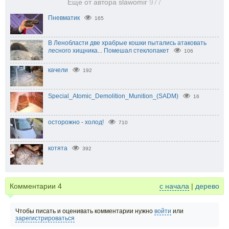
Еще от автора slawomir
977
Пневматик
165
В Ленобласти две храбрые кошки пытались атаковать
лесного хищника... Помешал стеклопакет⁠
106
качели
192
Special_Atomic_Demolition_Munition_(SADM)
16
осторожно - холод!
710
котята
392
Комментарии
4
с начала
|
дерево
Чтобы писать и оценивать комментарии нужно
войти
или
зарегистрироваться