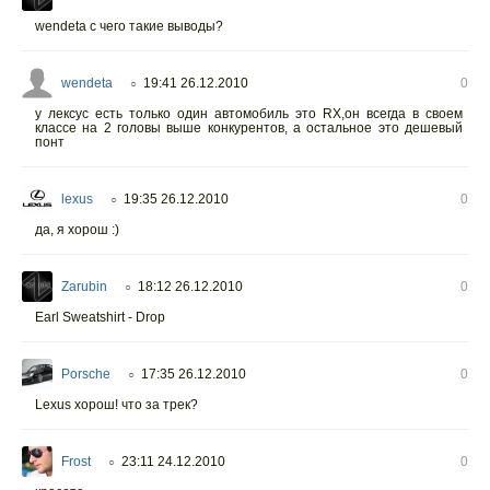
wendeta с чего такие выводы?
wendeta
19:41 26.12.2010
0
○
у лексус есть только один автомобиль это RX,он всегда в своем
классе на 2 головы выше конкурентов, а остальное это дешевый
понт
lexus
19:35 26.12.2010
0
○
да, я хорош :)
Zarubin
18:12 26.12.2010
0
○
Earl Sweatshirt - Drop
Porsche
17:35 26.12.2010
0
○
Lexus хорош! что за трек?
Frost
23:11 24.12.2010
0
○