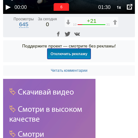
1x
00:00
01:30
6
Просмотры
За сегодня
+21
645
0
10
31
Поддержите проект — смотрите без рекламы!
Отключить рекламу
Читать комментарии