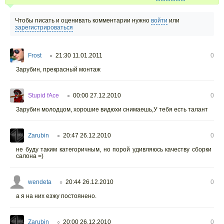
Чтобы писать и оценивать комментарии нужно
войти
или
зарегистрироваться
Frost
21:30 11.01.2011
0
○
Зарубин, прекрасный монтаж
Stupid fAce
00:00 27.12.2010
0
○
Зарубин молодцом, хорошие видюхи снимаешь,У тебя есть талант
Zarubin
20:47 26.12.2010
0
○
не буду таким категоричным, но порой удивляюсь качеству сборки
салона =)
wendeta
20:44 26.12.2010
0
○
а я на них езжу постоянено.
Zarubin
20:00 26.12.2010
0
○