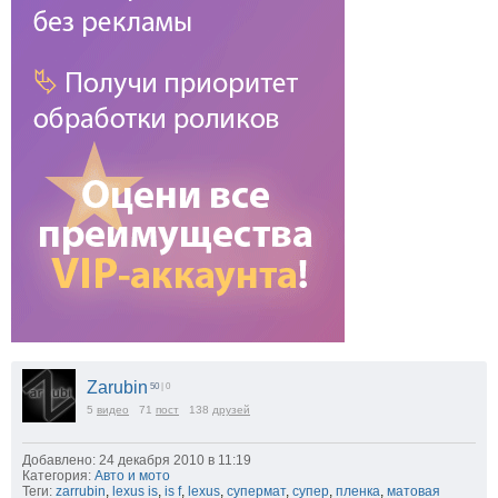
Zarubin
50
| 0
5
видео
71
пост
138
друзей
Добавлено: 24 декабря 2010 в 11:19
Категория:
Авто и мото
Теги:
zarrubin
,
lexus is
,
is f
,
lexus
,
супермат
,
супер
,
пленка
,
матовая