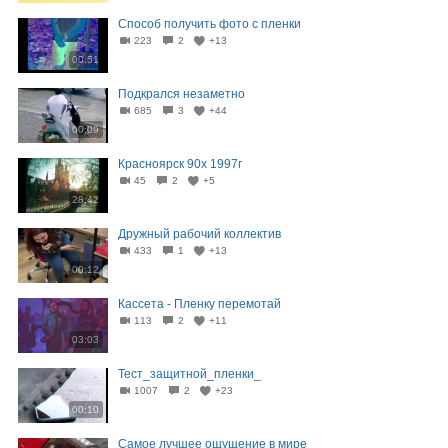
Способ получить фото с пленки
223
2
+13
00:51
Подкрался незаметно
685
3
+44
00:09
Красноярск 90х 1997г
45
2
+5
28:42
Дружный рабочий коллектив
433
1
+13
00:12
Кассета - Пленку перемотай
113
2
+11
03:03
Тест_защитной_пленки_
1007
2
+23
00:10
Самое лучшее ощущение в мире