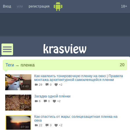
Вход
или
регистрация
18+
Теги
→
пленка
20
Как наклеить тонировочную пленку на окно | Правила
монтажа архитектурной самоклеящейся пленки
29
0
+2
14:40
Загадка одной плёнки
6
0
+2
42:26
Как спастись от жары: солнцезащитная пленка на
окна
22
0
+2
07:30