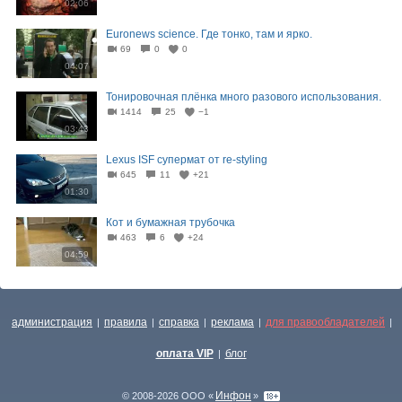
02:06
Euronews science. Где тонко, там и ярко.
69
0
0
04:07
Тонировочная плёнка много разового использования.
1414
25
−1
03:43
Lexus ISF супермат от re-styling
645
11
+21
01:30
Кот и бумажная трубочка
463
6
+24
04:59
администрация
правила
справка
реклама
для правообладателей
|
|
|
|
|
оплата VIP
блог
|
Инфон
© 2008-2026 ООО «
»