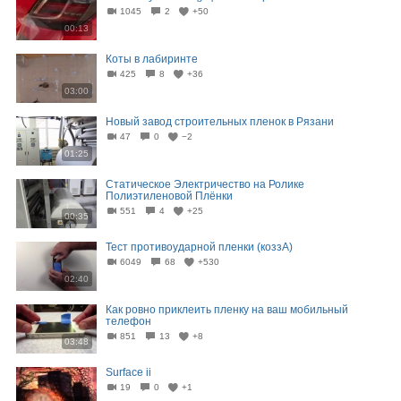
1045
2
+50
00:13
Коты в лабиринте
425
8
+36
03:00
Новый завод строительных пленок в Рязани
47
0
−2
01:25
Статическое Электричество на Ролике
Полиэтиленовой Плёнки
551
4
+25
00:35
Тест противоударной пленки (коззА)
6049
68
+530
02:40
Как ровно приклеить пленку на ваш мобильный
телефон
851
13
+8
03:48
Surface ii
19
0
+1