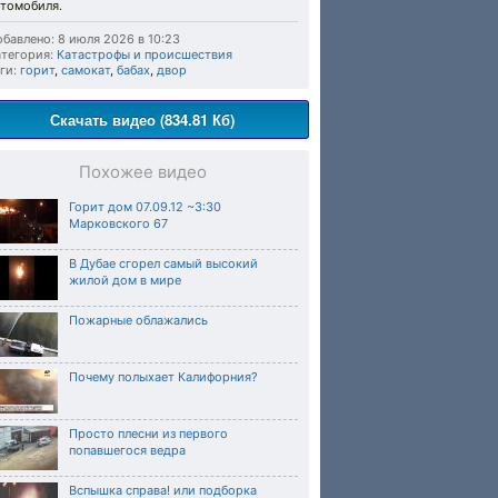
втомобиля.
бавлено: 8 июля 2026 в 10:23
тегория:
Катастрофы и происшествия
ги:
горит
,
самокат
,
бабах
,
двор
Скачать видео (834.81 Кб)
Похожее видео
Горит дом 07.09.12 ~3:30
Марковского 67
В Дубае сгорел самый высокий
жилой дом в мире
Пожарные облажались
Почему полыхает Калифорния?
Просто плесни из первого
попавшегося ведра
Вспышка справа! или подборка