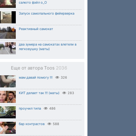
салюто фэйл о_О
Запуск самопального фейерверка
Реактивный самокат
два зумера на самокатах влетели в
легковушку (маты)
Еще от автора Toos
2036
мам давай помогу !!!
326
КИТ делает так !!! (маты)
283
проучил типа
486
бар контрастов
588