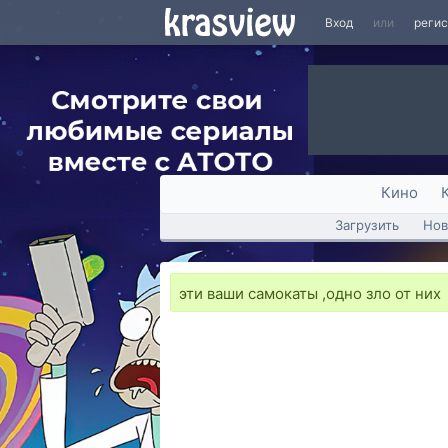
Вход
или
реги
Кино
Загрузить
Нов
эти ваши самокаты ,одно зло от них