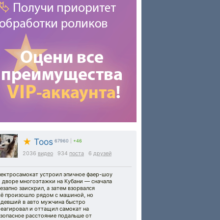
★
Toos
67960
|
+46
2036
видео
934
поста
6
друзей
лектросамокат устроил эпичное фаер-шоу
 дворе многоэтажки на Кубани — сначала
езапно заискрил, а затем взорвался
сё произошло рядом с машиной, но
идевший в авто мужчина быстро
реагировал и оттащил самокат на
езопасное расстояние подальше от