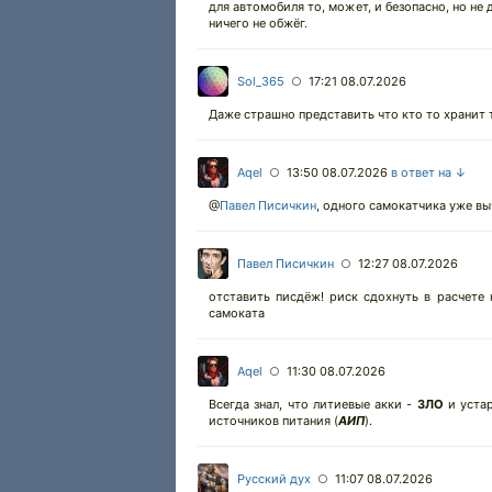
для автомобиля то, может, и безопасно, но не 
ничего не обжёг.
Sol_365
17:21 08.07.2026
○
Даже страшно представить что кто то хранит т
Aqel
13:50 08.07.2026
в ответ на ↓
○
@
Павел Писичкин
,
одного самокатчика уже вы
Павел Писичкин
12:27 08.07.2026
○
отставить писдёж! риск сдохнуть в расчете
самоката
Aqel
11:30 08.07.2026
○
Всегда знал, что литиевые акки -
ЗЛО
и устар
источников питания (
АИП
).
Русский дух
11:07 08.07.2026
○