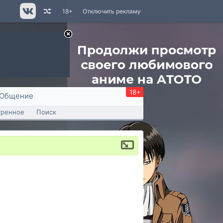
18+
Отключить рекламу
18+
Общение
тренное
Поиск