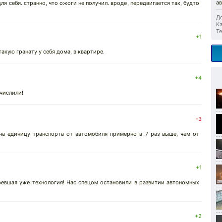
а
для себя. странно, что ожоги не получил. вроде, передвигается так, будто
До
Ка
Те
+1
акую гранату у себя дома, в квартире.
+4
числили!
-3
 на единицу транспорта от автомобиля примерно в 7 раз выше, чем от
+1
евшая уже технология! Нас спецом остановили в развитии автономных
+2