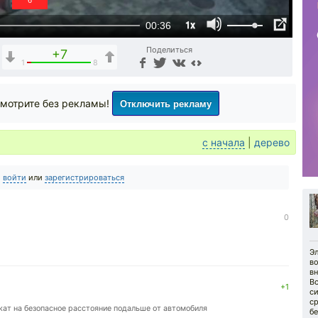
5
1x
00:36
Поделиться
+7
1
8
Отключить рекламу
мотрите без рекламы!
с начала
|
дерево
о
войти
или
зарегистрироваться
0
Э
во
вн
В
+1
с
с
ат на безопасное расстояние подальше от автомобиля
б