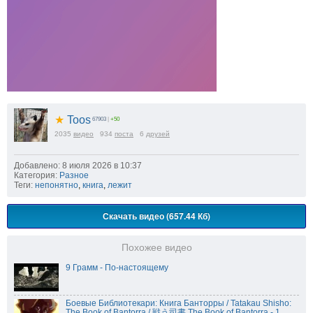
★
Toos
67903
|
+50
2035
видео
934
поста
6
друзей
Добавлено: 8 июля 2026 в 10:37
Категория:
Разное
Теги:
непонятно
,
книга
,
лежит
Скачать видео (657.44 Кб)
Похожее видео
9 Грамм - По-настоящему
Боевые Библиотекари: Книга Банторры / Tatakau Shisho:
The Book of Bantorra / 戦う司書 The Book of Bantorra - 1