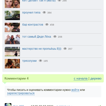
КИТ делает так !!! (маты)
266
проучил типа
384
бар контрастов
458
тот самый Дядя Лёха
206
мастерство не пропьёшь 8)))
357
трясогузки
195
Комментарии
4
с начала
|
дерево
Чтобы писать и оценивать комментарии нужно
войти
или
зарегистрироваться