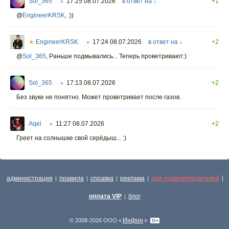
Sol_365
17:25 08.07.2026
в ответ на ↓
+1
○
@
EngineerKRSK
,
:))
★
EngineerKRSK
17:24 08.07.2026
в ответ на ↓
+2
○
@
Sol_365
,
Раньше подмывались... Теперь проветривают:)
Sol_365
17:13 08.07.2026
+2
○
Без звуке не понятно. Может проветривает после газов.
Aqel
11:27 08.07.2026
+2
○
Греет на солнышке свой серёдыш... :)
администрация
правила
справка
реклама
для правообладателей
|
|
|
|
|
оплата VIP
блог
|
Инфон
© 2008-2026 ООО «
»