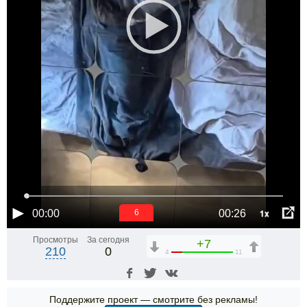
1x
00:00
00:26
6
Просмотры
За сегодня
+7
210
0
4
11
Поддержите проект — смотрите без рекламы!