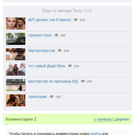
Еще от автора Toos
2035
КИТ делает так !!! (маты)
268
проучил типа
385
бар контрастов
459
тот самый Дядя Лёха
208
мастерство не пропьёшь 8)))
359
трясогузки
196
Комментарии
2
с начала
|
дерево
Чтобы писать и оценивать комментарии нужно
войти
или