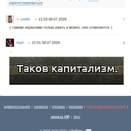
зарегистрироваться
★
unlifer
21:03 08.07.2026
0
○
с такими зеркалами только ржать и можно, секс отменяется :)
Aqel
21:01 08.07.2026
-1
○
...
администрация
правила
справка
реклама
для правообладателей
|
|
|
|
|
оплата VIP
блог
|
Инфон
© 2008-2026 ООО «
»