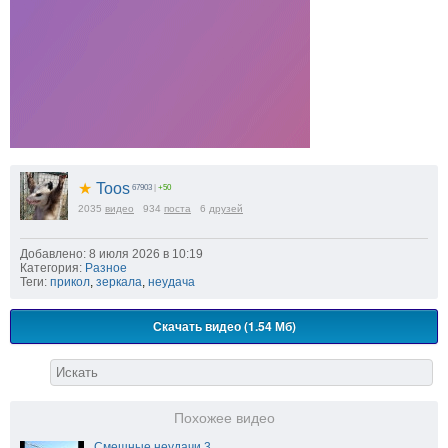
★
Toos
67903
|
+50
2035
видео
934
поста
6
друзей
Добавлено: 8 июля 2026 в 10:19
Категория:
Разное
Теги:
прикол
,
зеркала
,
неудача
Скачать видео (1.54 Мб)
Похожее видео
Смешные неудачи 3