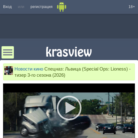
Вход
или
регистрация
18+
Новости кино
Спецназ: Львица (Special Ops: Lioness) -
тизер 3-го сезона (2026)