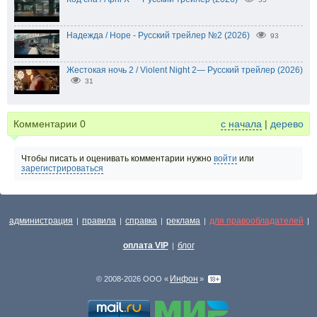
Надежда / Hope - Русский трейлер №2 (2026)
93
Жестокая ночь 2 / Violent Night 2— Русский трейлер (2026)
31
Комментарии
0
с начала
|
дерево
Чтобы писать и оценивать комментарии нужно
войти
или
зарегистрироваться
администрация
правила
справка
реклама
для правообладателей
|
|
|
|
|
оплата VIP
блог
|
Инфон
© 2008-2026 ООО «
»