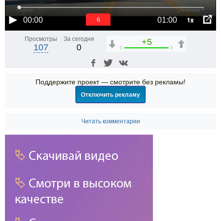
1x
00:00
01:00
6
Просмотры
За сегодня
+5
107
0
0
5
Поддержите проект — смотрите без рекламы!
Отключить рекламу
Читать комментарии