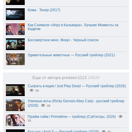
Кома - Тизер (2017)
Как Снимали «Игру в Кальмара». Лучшие Моменты за
Кадром
Бессмертное кино. Фокус - Черный список
Удивительные животные — Русский трейлер (2021)
Еще от автора predator1113
14634
Сыграть в ящик / Just Play Dead — Русский трейлер (2026)
59
Уличные коты (Ricky Gervais Alley Cats) - русский трейлер
(2026)
36
Прайм-тайм / Primetime— трейлер (Субтитры, 2026)
55
Код сна / April X — Русский трейлер (2026)
55