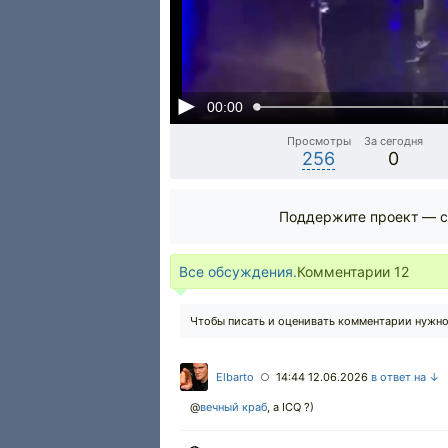
00:00
Просмотры
За сегодня
256
0
Поддержите проект — с
Все обсуждения.
Комментарии
12
Чтобы писать и оценивать комментарии нужн
Elbarto
14:44 12.06.2026
в ответ на ↓
○
@
вечный краб
,
а ICQ ?)