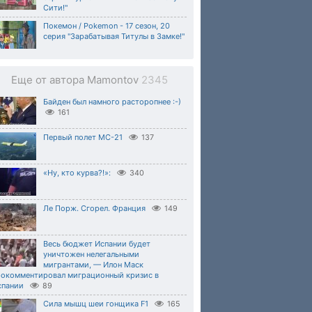
Сити!"
Покемон / Pokemon - 17 сезон, 20
серия "Зарабатывая Титулы в Замке!"
Еще от автора Mamontov
2345
Байден был намного расторопнее :-)
161
Первый полет МС-21
137
«Ну, кто курва?!»:
340
Ле Порж. Сгорел. Франция
149
Весь бюджет Испании будет
уничтожен нелегальными
мигрантами, — Илон Маск
рокомментировал миграционный кризис в
спании
89
Сила мышц шеи гонщика F1
165