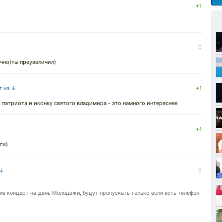
+1
0
очно)ты преувеличил)
т на ↓
+1
ок патриота и иконку святого владимира - это намного интереснее
+1
ги)
 ↓
0
е концерт на день Молодёжи, будут пропускать только если есть телефон