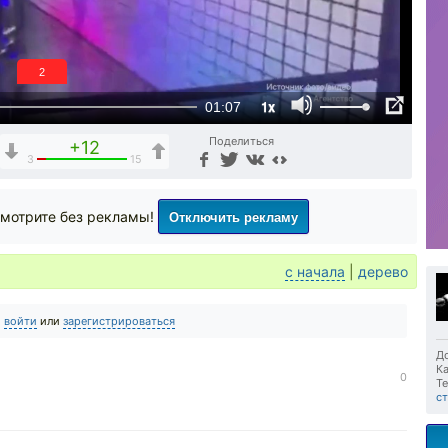
1
1x
01:07
Поделиться
+12
3
15
Отключить рекламу
мотрите без рекламы!
с начала
|
дерево
о
войти
или
зарегистрироваться
До
Ка
0
Те
ст