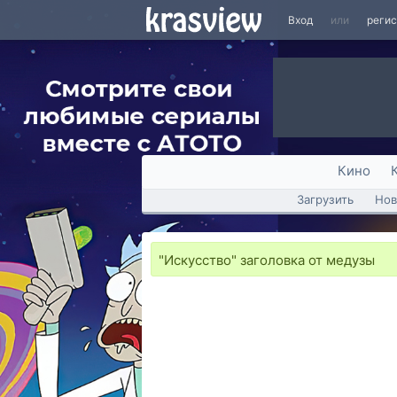
Вход
или
реги
Кино
Загрузить
Нов
"Искусство" заголовка от медузы