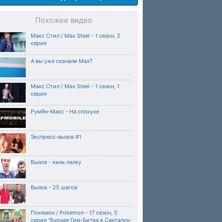
Похожее видео
Макс Стил / Max Steel - 1 сезон, 2
серия
А вы уже скачали Max?
Макс Стил / Max Steel - 1 сезон, 1
серия
РумЯн-Макс - На спокухе
Экспресс-вызов #1
Вызов - кинь палку
Вызов - 25 шагов
Покемон / Pokemon - 17 сезон, 5
серия "Бурная Гим-Битва в Санталун-