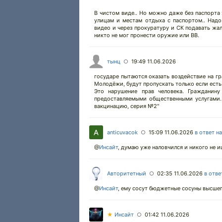
В чистом виде.. Но можно даже без паспорта
улицам и местам отдыха с паспортом.. Надо
видео и через прокуратуру и СК подавать жал
никто не мог пронести оружие или ВВ.
тынц
19:49 11.06.2026
○
государе пытаются оказать воздействие на г
Молодёжи, будут пропускать только если есть
Это нарушение прав человека. Гражданину
предоставляемыми общественными услугами. 
вакцинацию, серия №2"
anticuvacok
15:09 11.06.2026
в ответ н
○
@
Инсайт
,
думаю уже наловчился и никого не 
Авторитетный
02:35 11.06.2026
в отве
○
@
Инсайт
,
ему сосут бюджетные сосуны высшег
★
Инсайт
01:42 11.06.2026
○