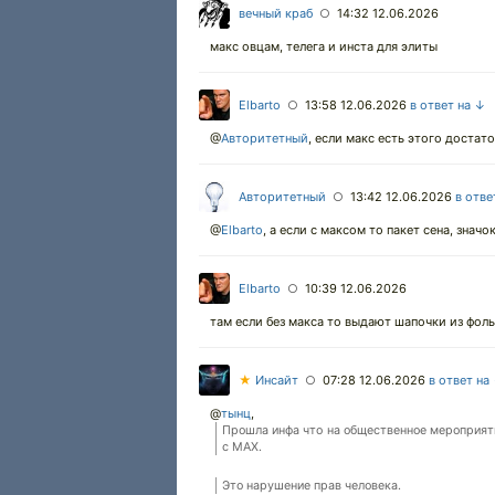
вечный краб
14:32 12.06.2026
○
макс овцам, телега и инста для элиты
Elbarto
13:58 12.06.2026
в ответ на ↓
○
@
Авторитетный
,
если макс есть этого достат
Авторитетный
13:42 12.06.2026
в отве
○
@
Elbarto
,
а если с максом то пакет сена, знач
Elbarto
10:39 12.06.2026
○
там если без макса то выдают шапочки из фоль
★
Инсайт
07:28 12.06.2026
в ответ на
○
@
тынц
,
Прошла инфа что на общественное мероприяти
с МАХ.
Это нарушение прав человека.