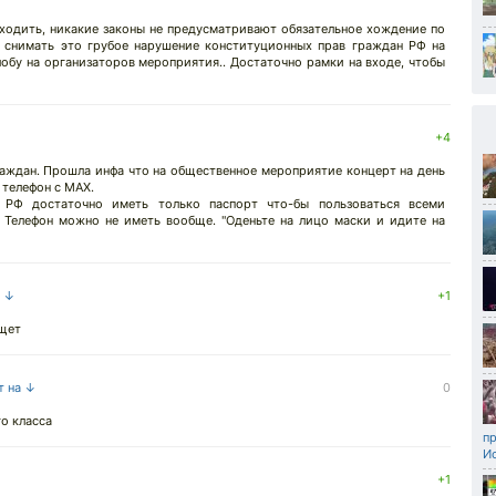
 ходить, никакие законы не предусматривают обязательное хождение по
 снимать это грубое нарушение конституционных прав граждан РФ на
обу на организаторов мероприятия.. Достаточно рамки на входе, чтобы
+4
раждан. Прошла инфа что на общественное мероприятие концерт на день
 телефон с МАХ.
 РФ достаточно иметь только паспорт что-бы пользоваться всеми
Телефон можно не иметь вообще. "Оденьте на лицо маски и идите на
а ↓
+1
ищет
т на ↓
0
о класса
п
И
+1