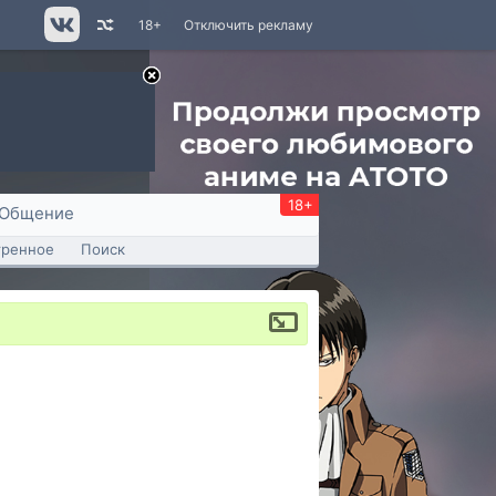
18+
Отключить рекламу
18+
Общение
тренное
Поиск