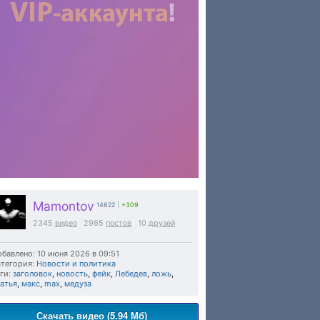
Mamontov
14622
|
+309
2345
видео
2965
постов
10
друзей
бавлено: 10 июня 2026 в 09:51
тегория:
Новости и политика
ги:
заголовок
,
новость
,
фейк
,
Лебедев
,
ложь
,
атья
,
макс
,
max
,
медуза
Скачать видео (5.94 Мб)