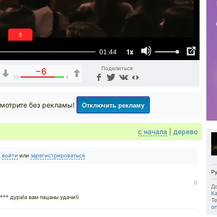
7
1x
01:44
Поделиться
−6
10
4
Отключить рекламу
мотрите без рекламы!
с начала
|
дерево
о
войти
или
зарегистрироваться
Р
0
До
Ка
*** дура!а вам пацаны удачи!)
Те
о