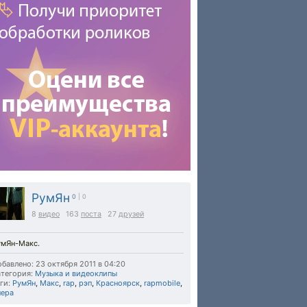
РумЯн
0
| 0
8
видео
163
поста
27
друзей
умЯн-Макс.
бавлено: 23 октября 2011 в 04:20
тегория:
Музыка и видеоклипы
ги:
РумЯн
,
Макс
,
rap
,
рэп
,
Красноярск
,
rapmobile
,
пера