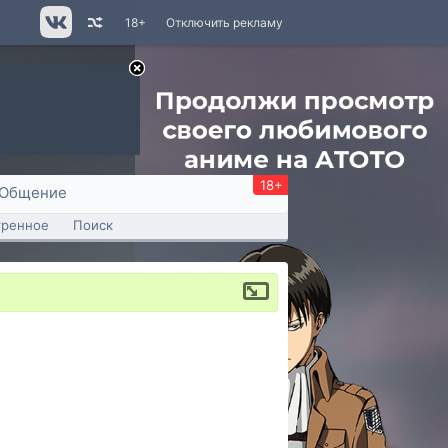
18+
Отключить рекламу
18+
Общение
тренное
Поиск