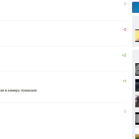
0
-2
+2
+1
рая в камеру помахала
0