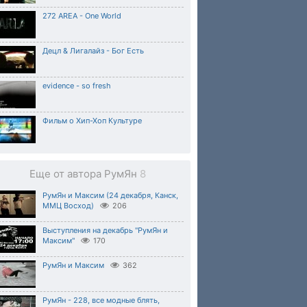
272 AREA - One World
Децл & Лигалайз - Бог Есть
evidence - so fresh
Фильм о Хип-Хоп Культуре
Еще от автора РумЯн
8
РумЯн и Максим (24 декабря, Канск,
ММЦ Восход)
206
Выступления на декабрь ''РумЯн и
Максим''
170
РумЯн и Максим
362
РумЯн - 228, все модные блять,