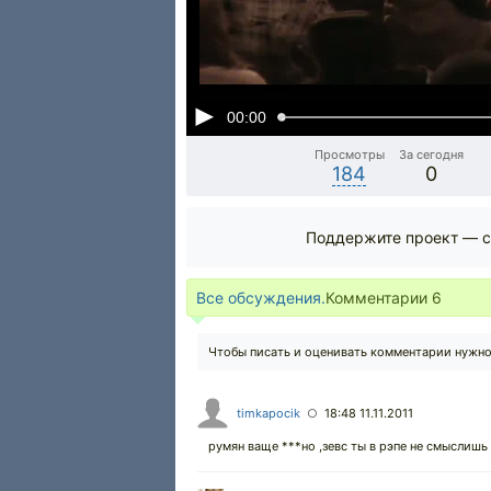
00:00
Просмотры
За сегодня
184
0
Поддержите проект — с
Все обсуждения.
Комментарии
6
Чтобы писать и оценивать комментарии нужн
timkapocik
18:48 11.11.2011
○
румян ваще ***но ,зевс ты в рэпе не смыслишь 