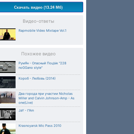
Скачать видео (13.24 Мб)
Видео-ответы
Rapmobile Video Mixtape Vol.1
Похожее видео
РумЯн - Опасный ПоцЫк ''228
noGGano style''
Короб - Любовь (2014)
Два города при участии Nicholas
Miller and Calvin Johnson-Amp - As
one(Live)
JaY - I"Am
Krasnoyarsk Mic Pass 2010