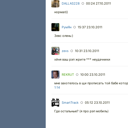
DALLAS228
00:24 27.10.2011
○
нормал))
РумЯн
15:37 23.10.2011
○
Зевс олень:)
zevs
10:31 23.10.2011
○
хйня ваш рэп жрите *** неудачники
REKRUT
10:00 23.10.2011
○
мне захотелось в щи прописать той бабе кото
1:14
SmartTrack
05:12 23.10.2011
○
Где остальные? (я про рэп мобиль)