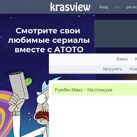
Вход
или
реги
Кино
Загрузить
Нов
РумЯн-Макс - На спокухе