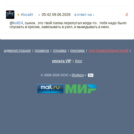
★
Инсайт
05:42 09.06.2026
в ответ на ↓
-2
○
@
kott24
,
сынок.. это твой папка перепутал когда-то.. тебя надо было
спускать в презик, завязывать в узел, и выкидывать в окно..
администрация
правила
справка
реклама
для правообладателей
|
|
|
|
|
оплата VIP
блог
|
Инфон
© 2008-2026 ООО «
»