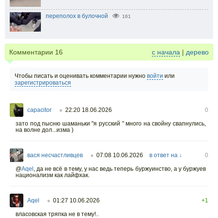
переполох в булочной
161
Комментарии
16
с начала
|
дерево
Чтобы писать и оценивать комментарии нужно
войти
или
зарегистрироваться
capacitor
22:20 18.06.2026
0
○
зато под пысню шаманьки "я русский " много на свойну свапнулись,
на волне дол...изма )
вася несчастливцев
07:08 10.06.2026
в ответ на ↓
0
○
@
Aqel
,
да не всё в тему, у нас ведь теперь буржуинство, а у буржуев
национализм как лайфхак.
Aqel
01:27 10.06.2026
+1
○
власовская тряпка не в тему!..