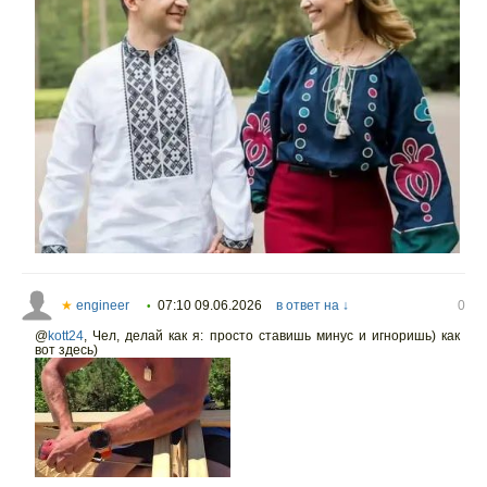
★
engineer
07:10 09.06.2026
в ответ на ↓
0
•
@
kott24
,
Чел, делай как я: просто ставишь минус и игноришь) как
вот здесь)