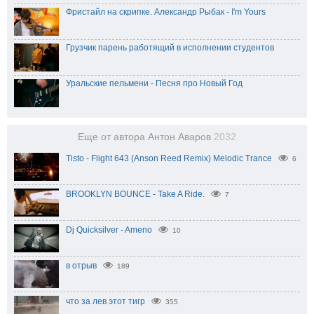
Фристайл на скрипке. Александр Рыбак - I'm Yours
Грузчик парень работящий в исполнении студентов
Уральские пельмени - Песня про Новый Год
Еще от автора Антон Аваров
2032
Tisto - Flight 643 (Anson Reed Remix) Melodic Trance
6
BROOKLYN BOUNCE - Take A Ride.
7
Dj Quicksilver - Ameno
10
в отрыв
189
что за лев этот тигр
355