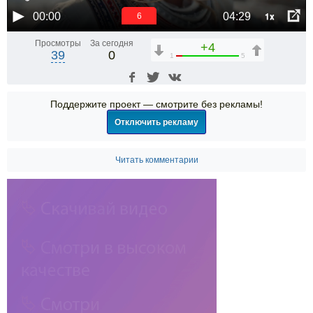
1x
00:00
04:29
6
Просмотры
За сегодня
+4
39
0
1
5
Поддержите проект — смотрите без рекламы!
Отключить рекламу
Читать комментарии