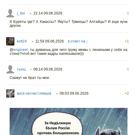
j_del
22:14 09.06.2026
0
○
А Буряты где? А Хакассы? Якуты? Тувинцы? Алтайцы? И еще куча
других.
kott24
11:59 09.06.2026
в ответ на ↓
+1
○
@
engineer
,
ты думаешь для чего гружу мемы с лениными у себя на
стене?чтоб вот такие кадры написывали)))
тынц
08:14 09.06.2026
0
•
Скажут не брат ты мне.
вася несчастливцев
08:03 09.06.2026
+2
○
.