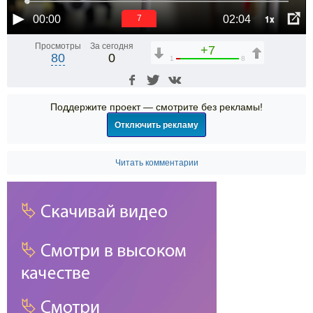
1x
00:00
02:04
6
Просмотры
За сегодня
+7
80
0
1
8
Поддержите проект — смотрите без рекламы!
Отключить рекламу
Читать комментарии