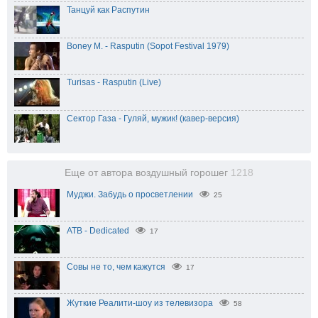
Танцуй как Распутин
Boney M. - Rasputin (Sopot Festival 1979)
Turisas - Rasputin (Live)
Сектор Газа - Гуляй, мужик! (кавер-версия)
Еще от автора воздушный горошег
1218
Муджи. Забудь о просветлении
25
ATB - Dedicated
17
Совы не то, чем кажутся
17
Жуткие Реалити-шоу из телевизора
58