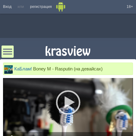
Вход
или
регистрация
18+
КаБлам!
Boney M - Rasputin (на девайсах)