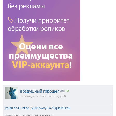
воздушный горошег
6424
|
+19
1218
видео
865
постов
10
друзей
youtu.be/HLbfinc7S5M?si=xyF-oZiJq8eM1khN
Добавлено: 6 июня 2026 в 16:53