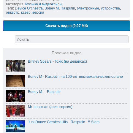
Категория:
Музыка и видеоклипы
Теги:
Device Orchestra
,
Boney M
,
Rasputin
,
электронные
,
устройства
,
оркестр
,
кавер
,
версия
Скачать видео (9.97 Мб)
Похожее видео
Britney Spears - Toxic (на девайсах)
Boney M - Rasputin на 100-летнем механическом органе
Boney M. – Rasputin
Mr. bassman (азия версия)
Just Dance Greatest Hits - Rasputin - 5 Stars