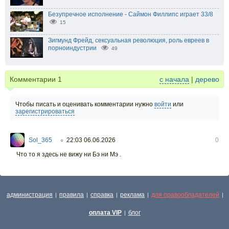
Безупречное исполнение - Саймон Филлипс играет 33/8
15
Зигмунд Фрейд, сексуальная революция, роль евреев в
порноиндустрии
49
Комментарии
1
с начала
|
дерево
Чтобы писать и оценивать комментарии нужно
войти
или
зарегистрироваться
Sol_365
22:03 06.06.2026
0
○
Что то я здесь не вижу ни Бэ ни Мэ .
администрация
правила
справка
реклама
для правообладателей
|
|
|
|
|
оплата VIP
блог
|