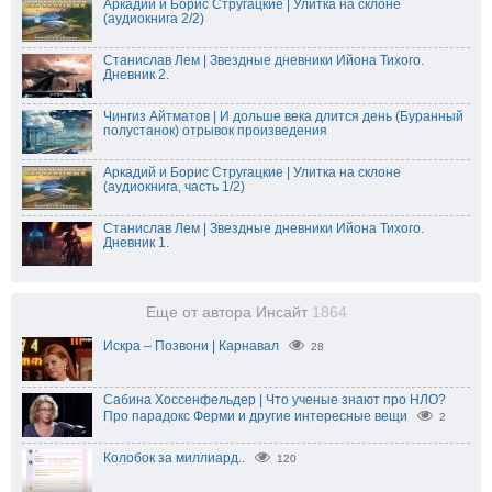
Аркадий и Борис Стругацкие | Улитка на склоне
(аудиокнига 2/2)
Станислав Лем | Звездные дневники Ийона Тихого.
Дневник 2.
Чингиз Айтматов | И дольше века длится день (Буранный
полустанок) отрывок произведения
Аркадий и Борис Стругацкие | Улитка на склоне
(аудиокнига, часть 1/2)
Станислав Лем | Звездные дневники Ийона Тихого.
Дневник 1.
Еще от автора Инсайт
1864
Искра – Позвони | Карнавал
28
Сабина Хоссенфельдер | Что ученые знают про НЛО?
Про парадокс Ферми и другие интересные вещи
2
Колобок за миллиард..
120