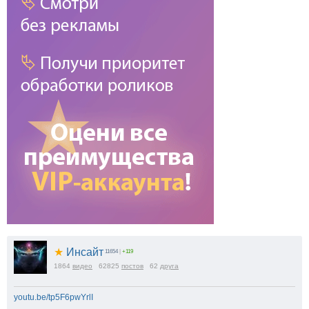
★
Инсайт
11654
|
+119
1864
видео
62825
постов
62
друга
youtu.be/tp5F6pwYrlI