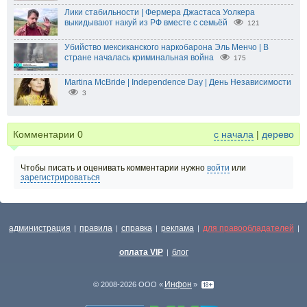
Лики стабильности | Фермера Джастаса Уолкера
выкидывают накуй из РФ вместе с семьёй
121
Убийство мексиканского наркобарона Эль Менчо | В
стране началась криминальная война
175
Martina McBride | Independence Day | День Независимости
3
Комментарии
0
с начала
|
дерево
Чтобы писать и оценивать комментарии нужно
войти
или
зарегистрироваться
администрация
правила
справка
реклама
для правообладателей
|
|
|
|
|
оплата VIP
блог
|
Инфон
© 2008-2026 ООО «
»