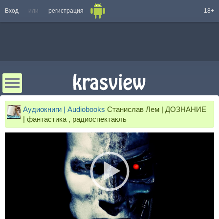
Вход
или
регистрация
18+
Аудиокниги | Audiobooks
Станислав Лем | ДОЗНАНИЕ
| фантастика , радиоспектакль