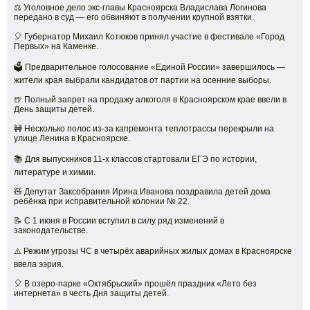
⚖️ Уголовное дело экс-главы Красноярска Владислава Логинова
передано в суд — его обвиняют в получении крупной взятки.
🎈 Губернатор Михаил Котюков принял участие в фестивале «Город
Первых» на Каменке.
🗳 Предварительное голосование «Единой России» завершилось —
жители края выбрали кандидатов от партии на осенние выборы.
🍺 Полный запрет на продажу алкоголя в Красноярском крае ввели в
День защиты детей.
🚧 Несколько полос из-за капремонта теплотрассы перекрыли на
улице Ленина в Красноярске.
📚 Для выпускников 11-х классов стартовали ЕГЭ по истории,
литературе и химии.
🧸 Депутат Заксобрания Ирина Иванова поздравила детей дома
ребёнка при исправительной колонии № 22.
📝 С 1 июня в России вступил в силу ряд изменений в
законодательстве.
⚠️ Режим угрозы ЧС в четырёх аварийных жилых домах в Красноярске
ввела ээрия.
🎈 В озеро-парке «Октябрьский» прошёл праздник «Лето без
интернета» в честь Дня защиты детей.