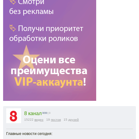
8 канал
9099
| 0
15222
видео
19
постов
15
друзей
Главные новости сегодня: