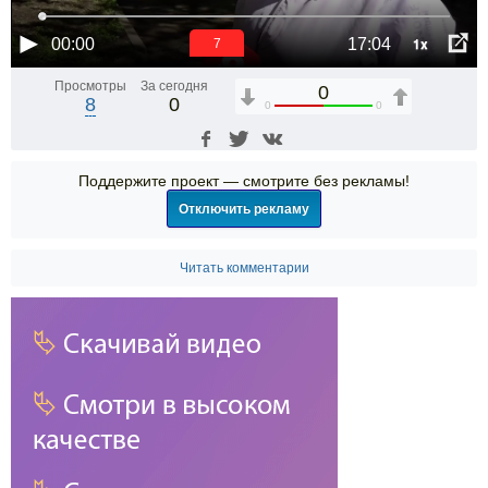
1x
00:00
17:04
6
Просмотры
За сегодня
0
8
0
0
0
Поддержите проект — смотрите без рекламы!
Отключить рекламу
Читать комментарии