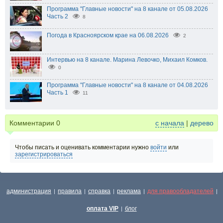
Программа "Главные новости" на 8 канале от 05.08.2026
Часть 2
8
Погода в Красноярском крае на 06.08.2026
2
Интервью на 8 канале. Марина Левочко, Михаил Комков.
0
Программа "Главные новости" на 8 канале от 04.08.2026
Часть 1
11
Комментарии
0
с начала
|
дерево
Чтобы писать и оценивать комментарии нужно
войти
или
зарегистрироваться
администрация
правила
справка
реклама
для правообладателей
|
|
|
|
|
оплата VIP
блог
|