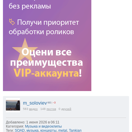
m_soloviev
683
|
−3
583
видео
148
постов
0
друзей
Добавлено: 1 июня 2026 в 06:11
Категория:
Музыка и видеоклипы
Теги:
SOAD
,
музыка
,
концерты
,
metal
,
Tankian