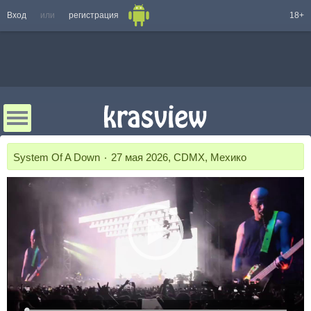
Вход
или
регистрация
18+
System Of A Down ٠ 27 мая 2026, CDMX, Мехико