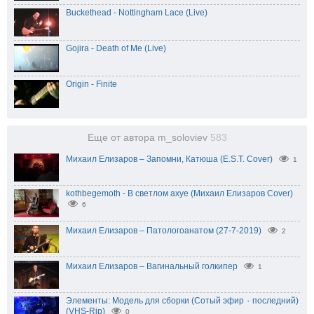
Buckethead - Nottingham Lace (Live)
Gojira - Death of Me (Live)
Origin - Finite
Еще от автора m_soloviev
583
Михаил Елизаров – Запомни, Катюша (E.S.T. Cover)
1
kothbegemoth - В светлом ахуе (Михаил Елизаров Cover)
6
Михаил Елизаров – Патологоанатом (27-7-2019)
2
Михаил Елизаров – Вагинальный голкипер
1
Элементы: Модель для сборки (Сотый эфир ٠ последний)
(VHS-Rip)
0