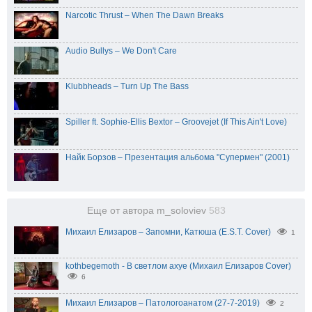
Narcotic Thrust – When The Dawn Breaks
Audio Bullys – We Don't Care
Klubbheads – Turn Up The Bass
Spiller ft. Sophie-Ellis Bextor – Groovejet (If This Ain't Love)
Найк Борзов – Презентация альбома "Супермен" (2001)
Еще от автора m_soloviev
583
Михаил Елизаров – Запомни, Катюша (E.S.T. Cover)
1
kothbegemoth - В светлом ахуе (Михаил Елизаров Cover)
6
Михаил Елизаров – Патологоанатом (27-7-2019)
2