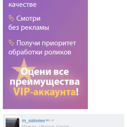
m_soloviev
683
|
−3
583
видео
148
постов
0
друзей