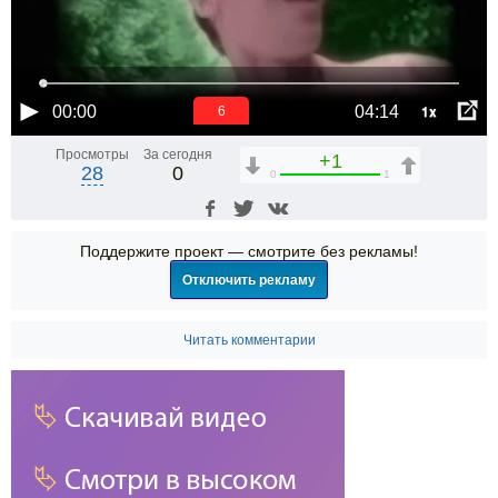
1x
00:00
04:14
6
Просмотры
За сегодня
+1
28
0
0
1
Поддержите проект — смотрите без рекламы!
Отключить рекламу
Читать комментарии