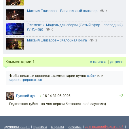
Михаил Елизаров – Вагинальный голкипер
1
Элементы: Модель для сборки (Сотый эфир ٠ последний)
(VHS-Rip)
0
Михаил Елизаров – Жалобная книга
3
Комментарии
1
с начала
|
дерево
Чтобы писать и оценивать комментарии нужно
войти
или
зарегистрироваться
Русский дух
16:14 31.05.2026
+2
•
Редкостная куйня...но моя первая бесконечно её слушала)
администрация
правила
справка
реклама
для правообладателей
|
|
|
|
|