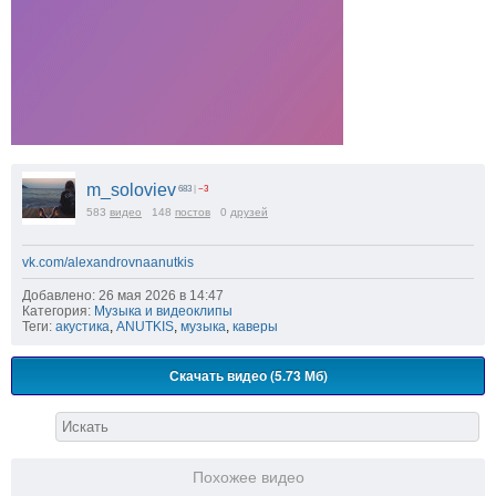
m_soloviev
683
|
−3
583
видео
148
постов
0
друзей
vk.com/alexandrovnaanutkis
Добавлено: 26 мая 2026 в 14:47
Категория:
Музыка и видеоклипы
Теги:
акустика
,
ANUTKIS
,
музыка
,
каверы
Скачать видео (5.73 Мб)
Похожее видео