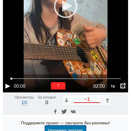
1x
00:00
02:00
6
Просмотры
За сегодня
−1
10
0
1
0
Поддержите проект — смотрите без рекламы!
Отключить рекламу