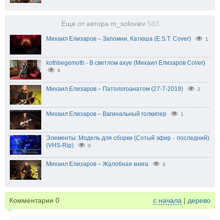
Еще от автора m_soloviev
583
Михаил Елизаров – Запомни, Катюша (E.S.T. Cover)
1
kothbegemoth - В светлом ахуе (Михаил Елизаров Cover)
6
Михаил Елизаров – Патологоанатом (27-7-2019)
2
Михаил Елизаров – Вагинальный голкипер
1
Элементы: Модель для сборки (Сотый эфир ٠ последний)
(VHS-Rip)
0
Михаил Елизаров – Жалобная книга
3
Комментарии
0
с начала
|
дерево