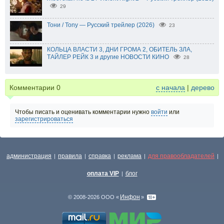
29
Тони / Tony — Русский трейлер (2026)
23
КОЛЬЦА ВЛАСТИ 3, ДНИ ГРОМА 2, ОБИТЕЛЬ ЗЛА,
ТАЙЛЕР РЕЙК 3 и другие НОВОСТИ КИНО
28
Комментарии
0
с начала
|
дерево
Чтобы писать и оценивать комментарии нужно
войти
или
зарегистрироваться
администрация
правила
справка
реклама
для правообладателей
|
|
|
|
|
оплата VIP
блог
|
Инфон
© 2008-2026 ООО «
»