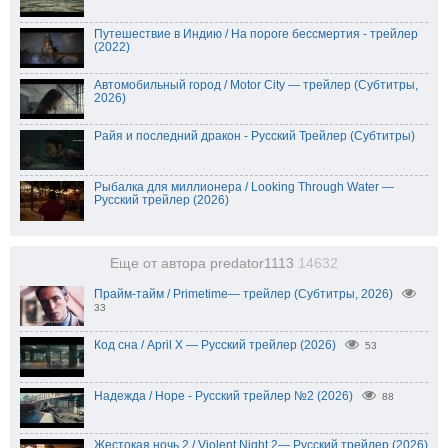
Путешествие в Индию / На пороге бессмертия - трейлер
(2022)
Автомобильный город / Motor City — трейлер (Субтитры,
2026)
Райя и последний дракон - Русский Трейлер (Субтитры)
Рыбалка для миллионера / Looking Through Water —
Русский трейлер (2026)
Еще от автора predator1113
14632
Прайм-тайм / Primetime— трейлер (Субтитры, 2026)
33
Код сна / April X — Русский трейлер (2026)
53
Надежда / Hope - Русский трейлер №2 (2026)
88
Жестокая ночь 2 / Violent Night 2— Русский трейлер (2026)