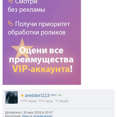
★
predator1113
135901
|
+33
14632
видео
6334
поста
37
друзей
Добавлено: 30 мая 2026 в 10:47
Категория:
Кино и телевидение