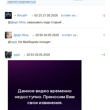
зарегистрироваться
★
Инсайт
02:15 27.05.2026
в ответ на ↓
-1
○
@
Дядя Лёха
,
закусывать надо старый...
Дядя Лёха
20:56 26.05.2026
в ответ на ↓
0
○
@
agat
,
На Фрейндлих походят
agat
20:53 26.05.2026
+4
○