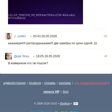
★
unlifer
20:43 26.05.2026
+5
○
ааааакция!!! распродааааажа!!! две швабры по цене одной :)))
Дядя Лёха
18:05 26.05.2026
+3
○
В коммунизм что ли пошли?
администрация
правила
справка
реклама
для правообладателей
|
|
|
|
|
оплата VIP
блог
|
Инфон
© 2008-2026 ООО «
»