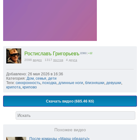
Ростиславъ Григорьевъ
22363
|
+12
2098
видео
1317
постов
4
друга
Добавлено: 26 мая 2026 в 16:36
Категория:
Дом, семья, дети
Теги:
синхронность
,
походка
,
длинные ноги
,
близняшки
,
девушки
,
крипота
,
крипово
Скачать видео (685.46 Кб)
Похожее видео
После команды «Марш обедать!»