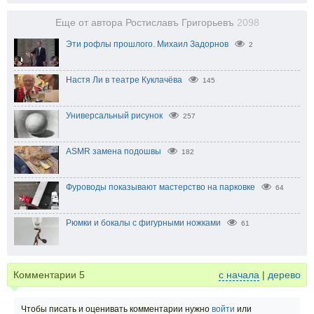
Еще от автора Ростиславъ Григорьевъ
2098
Эти рофлы прошлого. Михаил Задорнов
2
Настя Ли в театре Куклачёва
145
Универсальный рисунок
257
ASMR замена подошвы
182
Фуроводы показывают мастерство на парковке
64
Рюмки и бокалы с фигурными ножками
61
Комментарии
5
с начала
|
дерево
Чтобы писать и оценивать комментарии нужно
войти
или