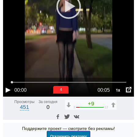
1x
00:00
00:05
4
Просмотры
За сегодня
+9
451
0
3
12
Поддержите проект — смотрите без рекламы!
Отключить рекламу