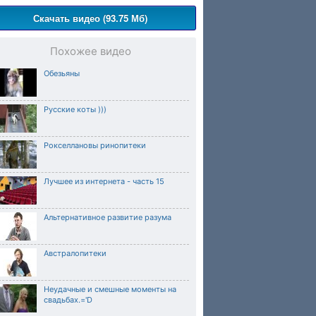
Скачать видео (93.75 Мб)
Похожее видео
Обезьяны
Русские коты )))
Рокселлановы ринопитеки
Лучшее из интернета - часть 15
Альтернативное развитие разума
Австралопитеки
Неудачные и смешные моменты на
свадьбах.='D