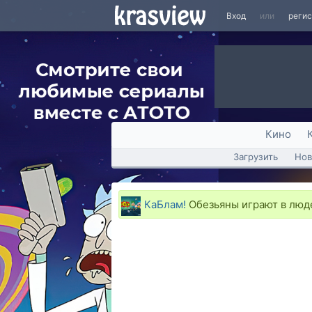
Вход
или
реги
Кино
Загрузить
Нов
КаБлам!
Обезьяны играют в люд