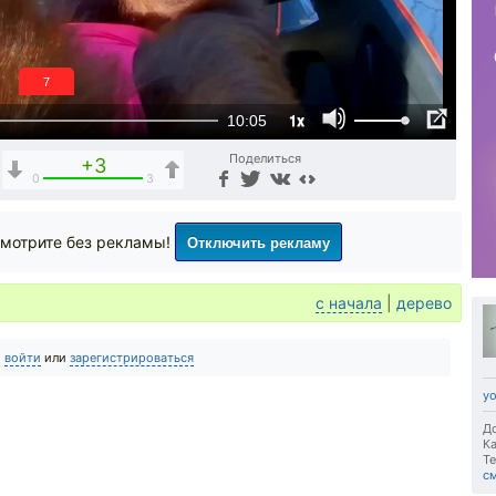
6
1x
10:05
Поделиться
+3
0
3
Отключить рекламу
мотрите без рекламы!
с начала
|
дерево
о
войти
или
зарегистрироваться
yo
До
Ка
Те
с