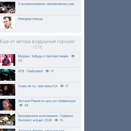
О возникновении человеческих рас
Неандертальцы
Еще от автора воздушный горошег
1218
Муджи. Забудь о просветлении
25
ATB - Dedicated
17
Совы не то, чем кажутся
17
Жуткие Реалити-шоу из телевизора
58
Безупречное исполнение - Саймон
Филлипс играет 33/8
15
Зигмунд Фрейд, сексуальная