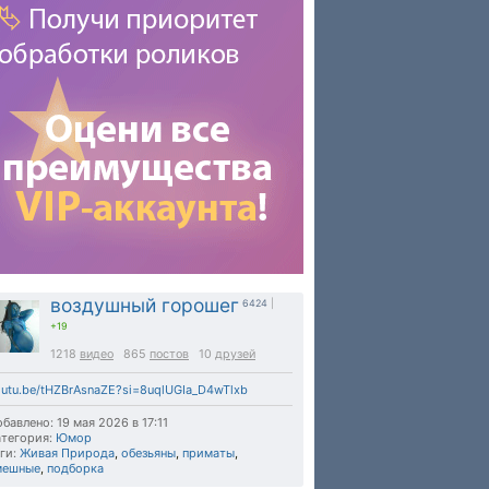
воздушный горошег
6424
|
+19
1218
видео
865
постов
10
друзей
utu.be/tHZBrAsnaZE?si=8uqlUGIa_D4wTlxb
бавлено: 19 мая 2026 в 17:11
тегория:
Юмор
ги:
Живая Природа
,
обезьяны
,
приматы
,
мешные
,
подборка