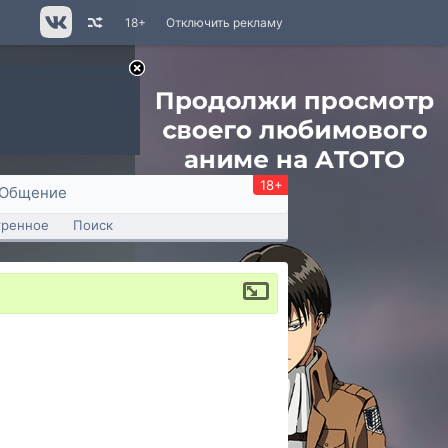
18+
Отключить рекламу
18+
Общение
тренное
Поиск