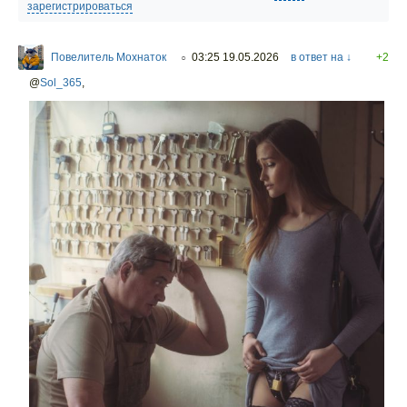
зарегистрироваться
Повелитель Мохнаток
03:25 19.05.2026
в ответ на ↓
+2
○
@
Sol_365
,