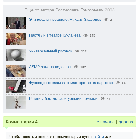
Еще от автора Ростиславъ Григорьевъ
2098
Эти рофлы прошлого. Михаил Задорнов
2
Настя Ли в театре Куклачёва
145
Универсальный рисунок
257
ASMR замена подошвы
182
Фуроводы показывают мастерство на парковке
64
Рюмки и бокалы с фигурными ножками
61
Комментарии
4
с начала
|
дерево
Чтобы писать и оценивать комментарии нужно
войти
или