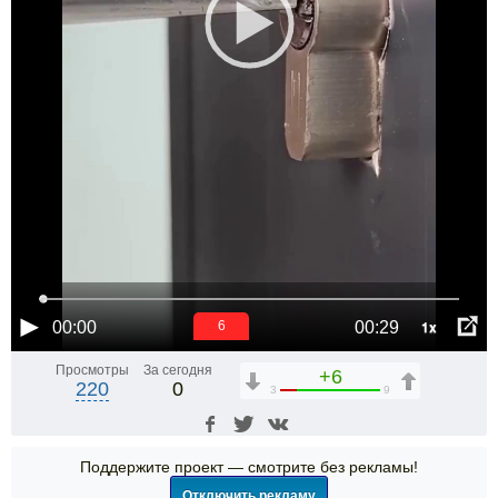
1x
00:00
00:29
6
Просмотры
За сегодня
+6
220
0
3
9
Поддержите проект — смотрите без рекламы!
Отключить рекламу