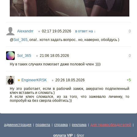
Alexandrr
02:17 19.05.2026
в ответ на ↓
0
○
@
Sol_365
,
опа!.. хотел задать вопрос.. но, наверно, обойдусь )
Sol_365
21:06 18.05.2026
0
○
Ну в таких случаях помогает даже половой член :))))
★
EngineerKRSK
20:26 18.05.2026
+5
○
Ну это работает, если в рабочий замок, аккуратно подпиленный
ключ вставить и сломать:)
А если ключ сломался, из за того, что зажевало личинку, то
попробуй ка без сверла обойтись:))
администрация
правила
справка
реклама
для правообладателей
|
|
|
|
|
оплата VIP
блог
|