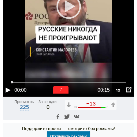
1x
00:00
00:15
7
Просмотры
За сегодня
−13
225
0
19
6
Поддержите проект — смотрите без рекламы!
Отключить рекламу