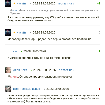
★
Инсайт
05:18 19.05.2026
в ответ на ↓
+1
○
@
tosla
, Лично я считаю, что надо уничтожить всё политическое руководство
Украины..
А к политическому руководству РФ у тебя конечно же нет вопросов?
Откуда вы такие вылазите только..
★
Инсайт
05:16 19.05.2026
0
○
Молодец глава "Царь Града".. всё верно сказал, всё правильно..
vvs
23:08 18.05.2026
+1
•
Им можно проигрывать, но только гимн России!
Дядя Лёха
21:24 18.05.2026
в ответ на ↓
0
•
@
shorry
,
Он вроде про длительность не говорил
вася несчастливцев
21:23 18.05.2026
-1
○
теперь все увидели мурло правшанов. Как раз гуская апщина готова
объяснять россиянам что вам быдлам нужен мир с контрибуциями
и анексиями) Рот правака ссать.