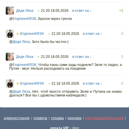
Дядя Лёха
21:20 18.05.2026
в ответ на ↓
+1
•
@
EngineerKRSK
,
Бросок через туесок
★
EngineerKRSK
21:20 18.05.2026
в ответ на ↓
0
•
@
Дядя Лёха
,
Зато было бы честно:)
Дядя Лёха
21:20 18.05.2026
в ответ на ↓
0
•
@
EngineerKRSK
,
Чтобы паны сами зады подняли? Зеля то ладно, а
Путин - мозг. Нельзя расходовать на поединки
★
EngineerKRSK
21:18 18.05.2026
в ответ на ↓
0
•
@
Дядя Лёха
,
Нет, чтоб просто отправить Зелю и Путина на ножах
драться? Все бы с удовольствием наблюдали:)
администрация
правила
справка
реклама
для правообладателей
|
|
|
|
|
оплата VIP
блог
|