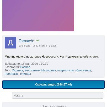
Tomatch
0
|
+61
208
видео
2857
постов
1
друг
Мнение одного из авторов Новороссии. Костя доходчиво объясняет.
Добавлено: 18 мая 2026 в 10:39
Категория:
Разное
Теги:
Украина
,
Константин Малофеев
,
патриотизм
,
обьяснение
,
проигрыш
,
олигарх
Скачать видео (658.57 Кб)
Похожее видео