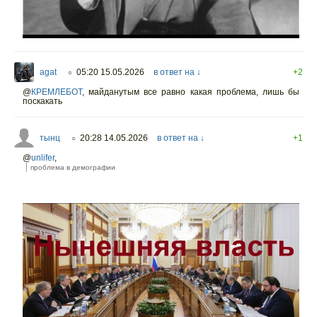
agat
05:20 15.05.2026
в ответ на ↓
+2
○
@
КРЕМЛЕБОТ
,
майданутым все равно какая проблема, лишь бы
поскакать
тынц
20:28 14.05.2026
в ответ на ↓
+1
○
@
unlifer
,
проблема в демографии