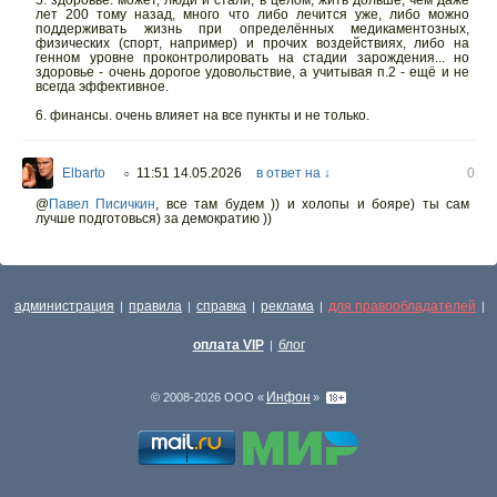
5. здоровье. может, люди и стали, в целом, жить дольше, чем даже
лет 200 тому назад, много что либо лечится уже, либо можно
поддерживать жизнь при определённых медикаментозных,
физических (спорт, например) и прочих воздействиях, либо на
генном уровне проконтролировать на стадии зарождения... но
здоровье - очень дорогое удовольствие, а учитывая п.2 - ещё и не
всегда эффективное.
6. финансы. очень влияет на все пункты и не только.
Elbarto
11:51 14.05.2026
в ответ на ↓
0
○
@
Павел Писичкин
,
все там будем )) и холопы и бояре) ты сам
лучше подготовься) за демократию ))
администрация
правила
справка
реклама
для правообладателей
|
|
|
|
|
оплата VIP
блог
|
Инфон
© 2008-2026 ООО «
»