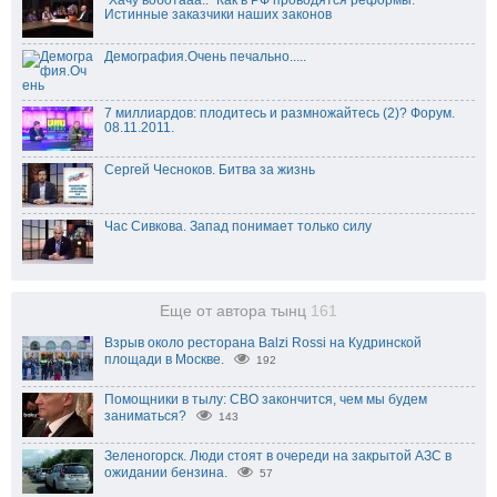
"Хачу воботааа.." Как в РФ проводятся реформы.
Истинные заказчики наших законов
Демография.Очень печально.....
7 миллиардов: плодитесь и размножайтесь (2)? Форум.
08.11.2011.
Сергей Чесноков. Битва за жизнь
Час Сивкова. Запад понимает только силу
Еще от автора тынц
161
Взрыв около ресторана Balzi Rossi на Кудринской
площади в Москве.
192
Помощники в тылу: СВО закончится, чем мы будем
заниматься?
143
Зеленогорск. Люди стоят в очереди на закрытой АЗС в
ожидании бензина.
57