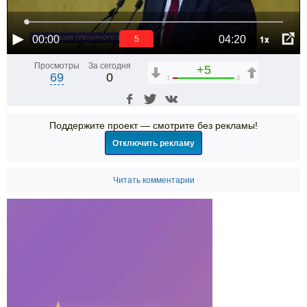
1x
00:00
04:20
4
Просмотры
За сегодня
+5
69
0
1
6
Поддержите проект — смотрите без рекламы!
Отключить рекламу
Читать комментарии