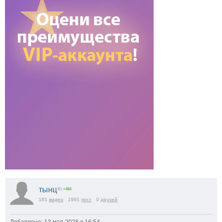
тынц
0
|
+484
161
видео
1991
пост
0
друзей