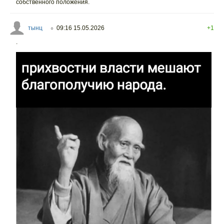
собственного положения.
тынц
09:16 15.05.2026
+1
○
.