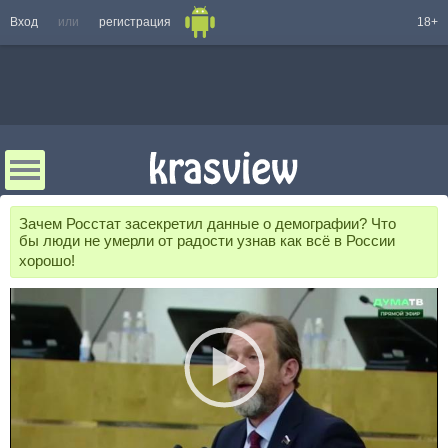
Вход
или
регистрация
18+
Зачем Росстат засекретил данные о демографии? Что
бы люди не умерли от радости узнав как всë в России
хорошо!