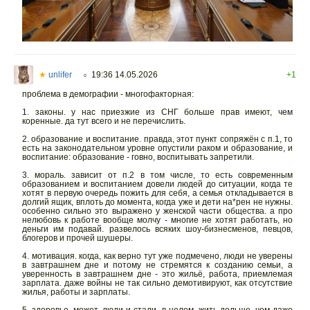
★
unlifer
19:36 14.05.2026
+1
○
проблема в демографии - многофакторная:
1. законы. у нас приезжие из СНГ больше прав имеют, чем
коренные. да тут всего и не перечислить.
2. образование и воспитание. правда, этот пункт сопряжён с п.1, то
есть на законодательном уровне опустили раком и образование, и
воспитание: образование - говно, воспитывать запретили.
3. мораль. зависит от п.2 в том числе, то есть современным
образованием и воспитанием довели людей до ситуации, когда те
хотят в первую очередь пожить для себя, а семья откладывается в
долгий ящик, вплоть до момента, когда уже и дети на*рен не нужны.
особенно сильно это выражено у женской части общества. а про
нелюбовь к работе вообще молчу - многие не хотят работать, но
деньги им подавай. развелось всяких шоу-бизнесменов, певцов,
блогеров и прочей шушеры.
4. мотивация. когда, как верно тут уже подмечено, люди не уверены
в завтрашнем дне и потому не стремятся к созданию семьи, а
уверенность в завтрашнем дне - это жильё, работа, приемлемая
зарплата. даже войны не так сильно демотивируют, как отсутствие
жилья, работы и зарплаты.