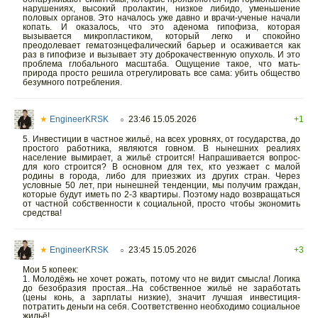
нарушениях, высокий пролактин, низкое либидо, уменьшение
половых органов. Это началось уже давно и врачи-ученые начали
копать. И оказалось, что это аденома гипофиза, которая
вызывается микропластиком, который легко и спокойно
преодолевает гематоэнцефалический барьер и осаживается как
раз в гипофизе и вызывает эту доброкачественную опухоль. И это
проблема глобального масштаба. Ощущение такое, что мать-
природа просто решила отрегулировать все сама: убить общество
безумного потребления.
★
EngineerKRSK
23:46 15.05.2026
+1
○
5. Инвестиции в частное жильё, на всех уровнях, от государства, до
простого работника, являются говном. В нынешних реалиях
население вымирает, а жильё строится! Напрашивается вопрос-
для кого строится? В основном для тех, кто уезжает с малой
родины в города, либо для приезжих из других стран. Через
условные 50 лет, при нынешней тенденции, мы получим граждан,
которые будут иметь по 2-3 квартиры. Поэтому надо возвращаться
от частной собственности к социальной, просто чтобы экономить
средства!
★
EngineerKRSK
23:45 15.05.2026
+3
○
Мои 5 копеек:
1. Молодёжь не хочет рожать, потому что не видит смысла! Логика
до безобразия простая...На собственное жильё не заработать
(цены конь, а зарплаты низкие), значит лучшая инвестиция-
потратить деньги на себя. Соответственно необходимо социальное
жильё!