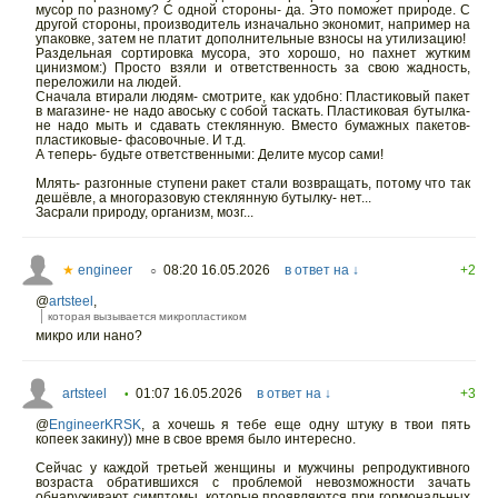
мусор по разному? С одной стороны- да. Это поможет природе. С
другой стороны, производитель изначально экономит, например на
упаковке, затем не платит дополнительные взносы на утилизацию!
Раздельная сортировка мусора, это хорошо, но пахнет жутким
цинизмом:) Просто взяли и ответственность за свою жадность,
переложили на людей.
Сначала втирали людям- смотрите, как удобно: Пластиковый пакет
в магазине- не надо авоську с собой таскать. Пластиковая бутылка-
не надо мыть и сдавать стеклянную. Вместо бумажных пакетов-
пластиковые- фасовочные. И т.д.
А теперь- будьте ответственными: Делите мусор сами!
Млять- разгонные ступени ракет стали возвращать, потому что так
дешёвле, а многоразовую стеклянную бутылку- нет...
Засрали природу, организм, мозг...
★
engineer
08:20 16.05.2026
в ответ на ↓
+2
○
@
artsteel
,
которая вызывается микропластиком
микро или нано?
artsteel
01:07 16.05.2026
в ответ на ↓
+3
•
@
EngineerKRSK
,
а хочешь я тебе еще одну штуку в твои пять
копеек закину)) мне в свое время было интересно.
Сейчас у каждой третьей женщины и мужчины репродуктивного
возраста обратившихся с проблемой невозможности зачать
обнаруживают симптомы, которые проявляются при гормональных