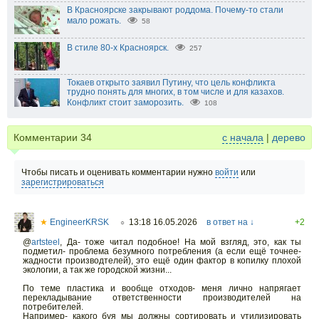
В Красноярске закрывают роддома. Почему-то стали
мало рожать.
58
В стиле 80-х Красноярск.
257
Токаев открыто заявил Путину, что цель конфликта
трудно понять для многих, в том числе и для казахов.
Конфликт стоит заморозить.
108
Комментарии
34
с начала
|
дерево
Чтобы писать и оценивать комментарии нужно
войти
или
зарегистрироваться
★
EngineerKRSK
13:18 16.05.2026
в ответ на ↓
+2
○
@
artsteel
,
Да- тоже читал подобное! На мой взгляд, это, как ты
подметил- проблема безумного потребления (а если ещё точнее-
жадности производтелей), это ещё один фактор в копилку плохой
экологии, а так же городской жизни...
По теме пластика и вообще отходов- меня лично напрягает
перекладывание ответственности производителей на
потребителей.
Например- какого буя мы должны сортировать и утилизировать