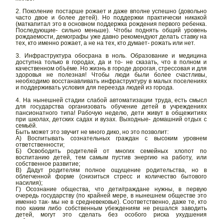
2. Поколение постарше рожает и даже вполне успешно (довольно
часто двое и более детей). Но поддержки практически никакой
(маткапитал это в основном поддержка рождения первого ребенка.
Последующие- сильно меньше). Чтобы поднять общий уровень
рождаемости, демографы уже давно рекомендуют делать ставку на
тех, кто именно рожает, а не на тех, кто думает- рожать или нет.
3. Инфраструктура обосрана в ноль. Образование и медицина
доступна только в городах, да и то- не сказать, что в полном и
качественном объёме. Но жизнь в городе дорогая, стрессовая и для
здоровья не полезная! Чтобы люди были более счастливы,
необходимо восстанавливать инфраструктуру в малых поселениях
и поддерживать условия для переезда людей из города.
4. На нынешней стадии слабой автоматизации труда, есть смысл
для государства организовать обучение детей в учреждениях
пансионатного типа! Рабочую неделю, дети живут в общежитиях
при школах, детских садах и вузах. Выходные- домашний отдых с
семьёй.
Быть может это звучит не много дико, но это позволит:
А) Воспитывать сознательных граждан с высоким уровнем
ответственности;
Б) Освободить родителей от многих семейных хлопот по
воспитанию детей, тем самым пустив энергию на работу, или
собственное развитие;
В) Дадут родителям полное ощущение родительства, но в
облегченной форме (снизиться стресс и количество бытового
насилия);
Г) Осознание общества, что дети/граждане нужны, в первую
очередь государству (по крайней мере, в нынешнем обществе это
именно так- мы не в средневековье). Соответственно, даже те, кто
поо каким либо собственным убеждениям не решался заводить
детей, могут это сделать без особого риска ухудшения