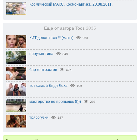
Космический МАКС. Космонавтика. 20.08.2011.
Еще от автора Toos
2035
КИТ делает так !!! (маты)
253
проучил типа
345
бар контрастов
426
тот самый Дядя Лёха
195
мастерство не пропьёшь 8)))
293
трясогузки
187