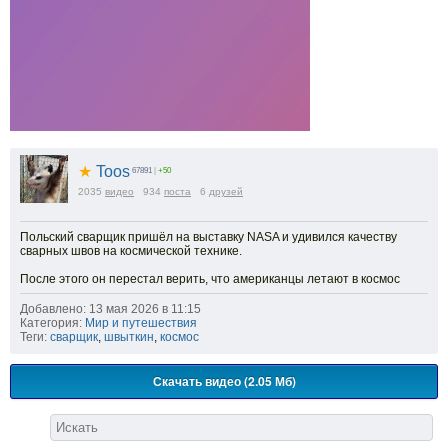
★
Toos
67891
|
+50
2035
видео
934
поста
6
друзей
Польский сварщик пришёл на выставку NASA и удивился качеству
сварных швов на космической технике.
После этого он перестал верить, что американцы летают в космос
Добавлено: 13 мая 2026 в 11:15
Категория:
Мир и путешествия
Теги:
сварщик
,
швыткин
,
космос
Скачать видео (2.05 Мб)