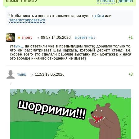
Комментарии
3
с начала
|
дерево
Чтобы писать и оценивать комментарии нужно
войти
или
зарегистрироваться
★
shorry
08:57 14.05.2026
в ответ на ↓
+1
○
@
тынц
,
да ответили уже в предыдущем посте) добавлю только то,
что он рассматривает швы каркаса, который держит стенд) т.е.
скорее всего это сделали рабочие выставки при монтаже)) к наса
это вообще никакого отношения не имеет)
тынц
11:53 13.05.2026
+3
○
.