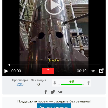
1x
00:00
00:19
6
Просмотры
За сегодня
+6
225
0
0
6
Поддержите проект — смотрите без рекламы!
Отключить рекламу