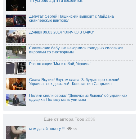
ТП устроила ДТП и веселится.
Депутат Сергей Пашинский вывозит с Майдана
снайперскую винтовку
Донецк 09.03.2014 'КЛИЧКО В ОЧКО'
Славянские бабушки накормили голодных силовиков
пирогами со снотворным
Разгон акции 'Мы с тобой, Украина'
Слава Якутии! Якутам слава! Забудьте про хохлов!
Украина всех достала! - Константин Сапрыкин
Поляки сняли сериал "Девочки из Львова" об украинках
едущих в Польшу мыть унитазы
Еще от автора Toos
2036
мам давай помогу !!!
99