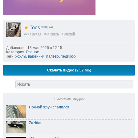
★
Toos
67939
|
+46
2036
видео
934
поста
6
друзей
Добавлено: 13 мая 2026 в 12:15
Категория:
Разное
Теги:
хохлы
,
вареники
,
палево
,
педикюр
Скачать видео (2.37 Мб)
Похожее видео
Ночной жрун спалился
Zazidas