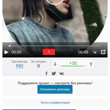
1x
00:00
00:49
5
Просмотры
За сегодня
+32
592
0
0
32
Поддержите проект — смотрите без рекламы!
Отключить рекламу
Читать комментарии