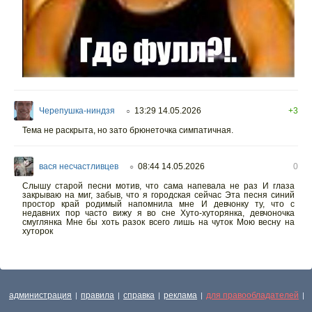
Черепушка-ниндзя
13:29 14.05.2026
+3
○
Тема не раскрыта, но зато брюнеточка симпатичная.
вася несчастливцев
08:44 14.05.2026
0
○
Слышу старой песни мотив, что сама напевала не раз И глаза
закрываю на миг, забыв, что я городская сейчас Эта песня синий
простор край родимый напомнила мне И девчонку ту, что с
недавних пор часто вижу я во сне Хуто-хуторянка, девчоночка
смуглянка Мне бы хоть разок всего лишь на чуток Мою весну на
хуторок
администрация
правила
справка
реклама
для правообладателей
|
|
|
|
|