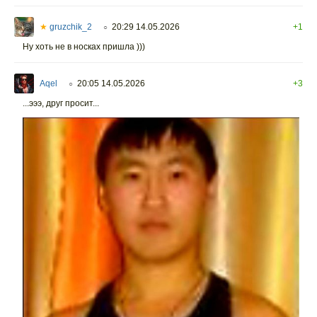
★
gruzchik_2
20:29 14.05.2026
+1
○
Ну хоть не в носках пришла )))
Aqel
20:05 14.05.2026
+3
○
...эээ, друг просит...