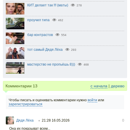
КИТ делает так !!! (маты)
278
проучил типа
462
бар контрастов
554
тот самый Дядя Лёха
293
мастерство не пропьёшь 8)))
468
Комментарии
13
с начала
|
дерево
Чтобы писать и оценивать комментарии нужно
войти
или
зарегистрироваться
Дядя Лёха
21:28 16.05.2026
0
○
Она их показыват всем...