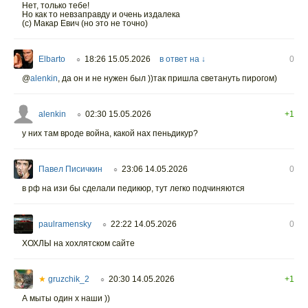
Нет, только тебе!
Но как то невзаправду и очень издалека
(с) Макар Евич (но это не точно)
Elbarto
18:26 15.05.2026
в ответ на ↓
0
○
@
alenkin
,
да он и не нужен был ))так пришла светануть пирогом)
alenkin
02:30 15.05.2026
+1
○
у них там вроде война, какой нах пеньдикур?
Павел Писичкин
23:06 14.05.2026
0
○
в рф на изи бы сделали педикюр, тут легко подчиняются
paulramensky
22:22 14.05.2026
0
○
ХОХЛЫ на хохлятском сайте
★
gruzchik_2
20:30 14.05.2026
+1
○
А мыты один х наши ))