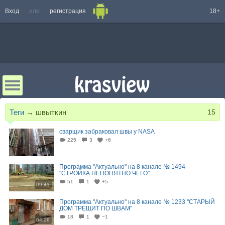
Вход
или
регистрация
18+
Теги
→
швыткин
15
сварщик забраковал швы у NASA
225
3
+6
00:19
Программа "Актуально" на 8 канале № 1494
"СТРОЙКА НЕПОНЯТНО ЧЕГО"
51
1
+5
09:41
Программа "Актуально" на 8 канале № 1233 "СТАРЫЙ
ДОМ ТРЕЩИТ ПО ШВАМ"
18
1
−1
04:26