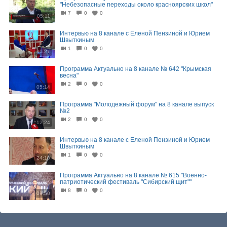
"Небезопасные переходы около красноярских школ"
7
0
0
05:11
Интервью на 8 канале с Еленой Пензиной и Юрием
Швыткиным
1
0
0
30:21
Программа Актуально на 8 канале № 642 "Крымская
весна"
2
0
0
05:14
Программа "Молодежный форум" на 8 канале выпуск
№2
2
0
0
12:24
Интервью на 8 канале с Еленой Пензиной и Юрием
Швыткиным
1
0
0
24:10
Программа Актуально на 8 канале № 615 "Военно-
патриотический фестиваль "Сибирский щит""
8
0
0
09:50