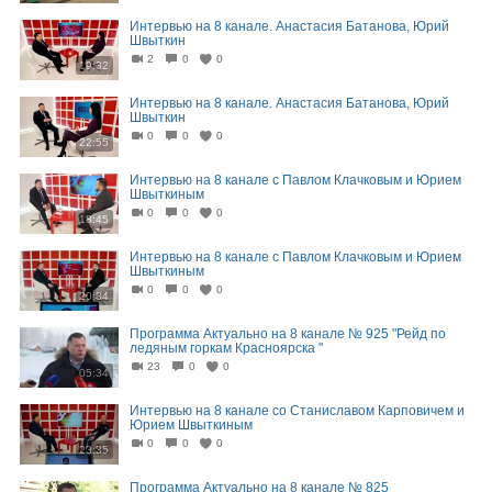
Интервью на 8 канале. Анастасия Батанова, Юрий
Швыткин
2
0
0
19:32
Интервью на 8 канале. Анастасия Батанова, Юрий
Швыткин
0
0
0
22:55
Интервью на 8 канале с Павлом Клачковым и Юрием
Швыткиным
0
0
0
18:45
Интервью на 8 канале с Павлом Клачковым и Юрием
Швыткиным
0
0
0
20:34
Программа Актуально на 8 канале № 925 "Рейд по
ледяным горкам Красноярска "
23
0
0
05:34
Интервью на 8 канале со Станиславом Карповичем и
Юрием Швыткиным
0
0
0
23:35
Программа Актуально на 8 канале № 825