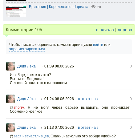
Британия | Королевство Шариата
20
Комментарии
105
с начала
|
дерево
Чтобы писать и оценивать комментарии нужно
войти
или
зарегистрироваться
Дядя Лёха
01:39 08.06.2026
0
○
И вобще, знете вы кто?
Вы - мозг Боцмана!
С ложной памятью о вчерашнем
Дядя Лёха
01:24 08.06.2026
в ответ на ↓
0
○
@
shorry
,
Я не могу через барьер выдавить, оно проникает.
Осоменно крепкое
Дядя Лёха
21:13 07.06.2026
в ответ на ↓
0
○
@
вася несчастливцев
,
Скажи, насколько это вобще удобно?