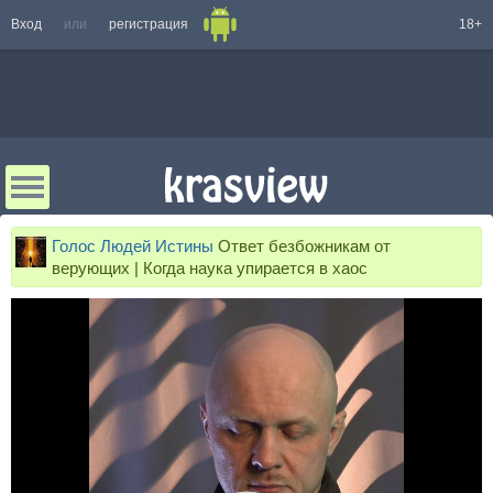
Вход
или
регистрация
18+
Голос Людей Истины
Ответ безбожникам от
верующих | Когда наука упирается в хаос