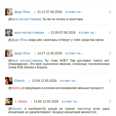
Дядя Лёха
21:12 07.06.2026
в ответ на ↓
0
○
@
вася несчастливцев
,
Ты же не хочеш в санитары
вася несчастливцев
21:09 07.06.2026
в ответ на ↓
0
•
@
Дядя Лёха
,
когда уже санитары отберут у тебя средства связи.
Дядя Лёха
14:27 12.05.2026
в ответ на ↓
0
○
@
вася несчастливцев
,
Ты тоже КОБ? Там дословно такого нет
утверждения. Это моё оценочное мнение, поскольку теологическая
этика КОБ близка к Корану
Elbarto
13:58 12.05.2026
в ответ на ↓
0
○
@
shorry
,
из верующих в атеизм несоизмеримо меньше процент)
★
shorry
13:46 12.05.2026
в ответ на ↓
0
•
@
Elbarto
,
и наоборот))) разум не терпит пустоты) если одна
концепция не удовлетворяет бездну) концепция меняется)