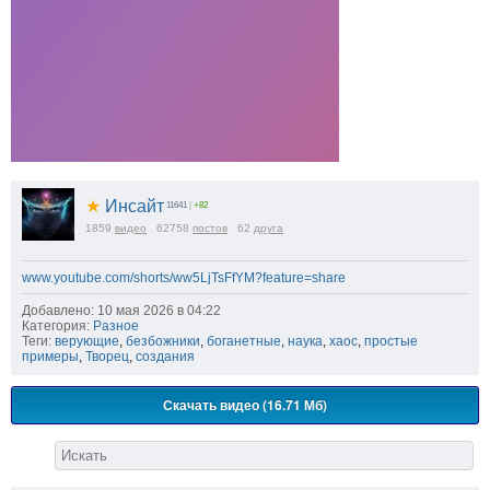
★
Инсайт
11641
|
+82
1859
видео
62758
постов
62
друга
www.youtube.com/shorts/ww5LjTsFfYM?feature=share
Добавлено: 10 мая 2026 в 04:22
Категория:
Разное
Теги:
верующие
,
безбожники
,
боганетные
,
наука
,
хаос
,
простые
примеры
,
Творец
,
создания
Скачать видео (16.71 Мб)