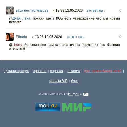
вася несчастливцев
13:33 12.05.2026
в ответ на ↓
0
•
@
Дядя Лёха
,
покажи где в КОБ есть утверждение что мы новый
ислам?
Elbarto
13:26 12.05.2026
в ответ на ↓
0
○
@
shorry
,
большинство самых фанатичных верующих это бывшие
атеисты))
администрация
правила
справка
реклама
для правообладателей
|
|
|
|
|
оплата VIP
блог
|
Инфон
© 2008-2026 ООО «
»