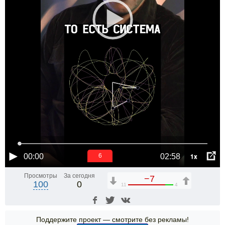
1x
00:00
02:58
6
Просмотры
За сегодня
−7
100
0
11
4
Поддержите проект — смотрите без рекламы!