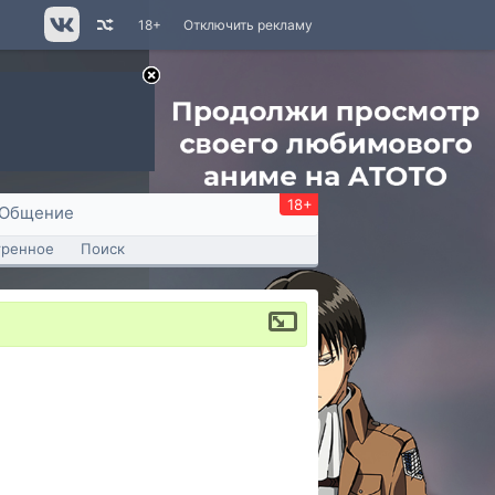
18+
Отключить рекламу
18+
Общение
тренное
Поиск