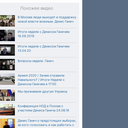
Похожее видео
В Москве люди выходят в поддержку
новой власти военным. Денис Ганич
Итоги недели с Денисом Ганичем
16.09.2019
Итоги недели с Денисом Ганичем
13.04.20
Вопросы недели. Ганич
Армия 2020 / Зачем отравили
Навального? / Итоги Недели с
Денисом Ганичем в 17:00
Мы признавали другую Украину
Конференция НОД в Пскове с
участием Дениса Ганича 24.08.16
Денис Ганич о предстоящих выборах,
за кого голосовать и как работать с