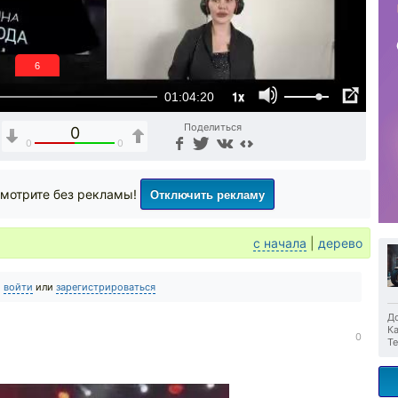
5
1x
01:04:20
Поделиться
0
0
0
Отключить рекламу
мотрите без рекламы!
с начала
|
дерево
о
войти
или
зарегистрироваться
До
Ка
0
Те