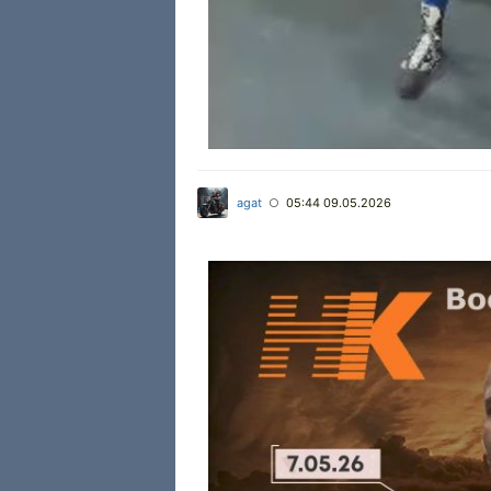
agat
05:44 09.05.2026
○