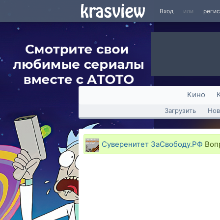
Вход
или
реги
Кино
Загрузить
Нов
Суверенитет ЗаСвободу.РФ
Вопр