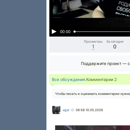
00:00
Просмотры
За сегодня
1
0
Поддержите проект — с
Все обсуждения.
Комментарии
2
Чтобы писать и оценивать комментарии нужн
agat
06:58 10.05.2026
○