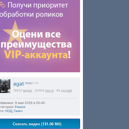
agat
25482
|
+1
15612
видео
20104
поста
45
друзей
бавлено: 9 мая 2026 в 05:40
тегория:
Разное
ги:
НОД
,
Ганич
Скачать видео (131.06 Мб)