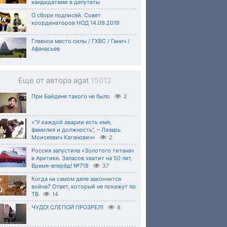
кандидатами в депутаты
О сборе подписей. Совет
координаторов НОД 14.09.2019
Главное место силы / ГХВС / Ганич /
Афанасьев
Еще от автора agat
15612
При Байдене такого не было
2
«"У каждой аварии есть имя,
фамилия и должность", – Лазарь
Моисеевич Каганович»
2
Россия запустила «Золотого титана»
в Арктике. Запасов хватит на 50 лет,
Время-вперёд! №718
37
Когда на самом деле закончится
война? Ответ, который не покажут по
ТВ
14
ЧУДО! СЛЕПОЙ ПРОЗРЕЛ!
8