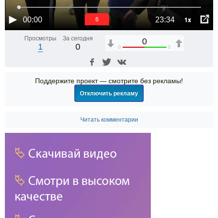
1x
00:00
23:34
6
Просмотры
За сегодня
0
1
0
0
0
Поддержите проект — смотрите без рекламы!
Отключить рекламу
Читать комментарии