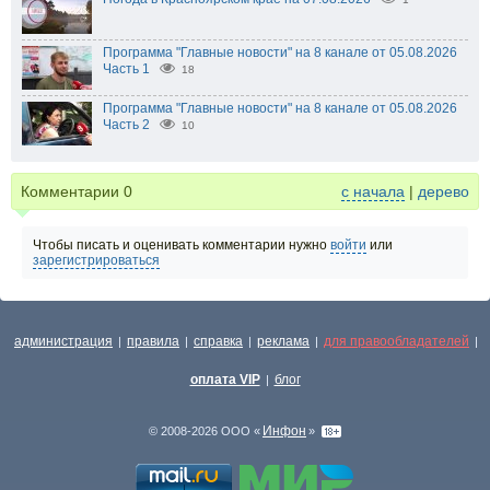
Программа "Главные новости" на 8 канале от 05.08.2026
Часть 1
18
Программа "Главные новости" на 8 канале от 05.08.2026
Часть 2
10
Комментарии
0
с начала
|
дерево
Чтобы писать и оценивать комментарии нужно
войти
или
зарегистрироваться
администрация
правила
справка
реклама
для правообладателей
|
|
|
|
|
оплата VIP
блог
|
Инфон
© 2008-2026 ООО «
»