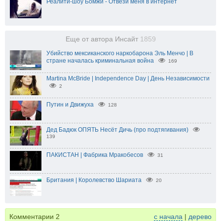
Реалити-шоу Бомжи - Отвези меня в интернет
Еще от автора Инсайт
1859
Убийство мексиканского наркобарона Эль Менчо | В
стране началась криминальная война
169
Martina McBride | Independence Day | День Независимости
2
Путин и Движуха
128
Дед Бадюк ОПЯТЬ Несёт Дичь (про подтягивания)
139
ПАКИСТАН | Фабрика Мракобесов
31
Британия | Королевство Шариата
20
Комментарии
2
с начала
|
дерево