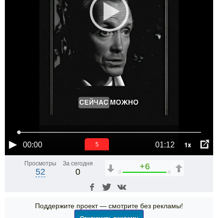
1x
00:00
01:12
5
Просмотры
За сегодня
+6
52
0
0
6
Поддержите проект — смотрите без рекламы!