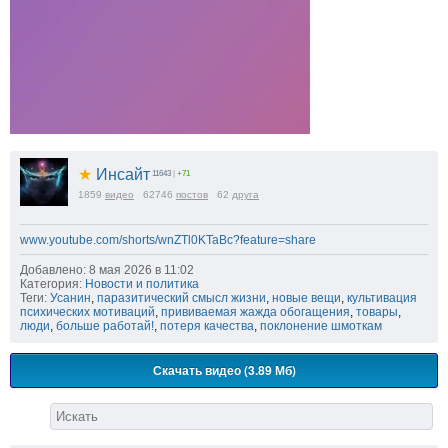
★
Инсайт
11643
|
+71
1859
видео
62746
постов
62
друга
www.youtube.com/shorts/wnZTl0KTaBc?feature=share
Добавлено: 8 мая 2026 в 11:02
Категория:
Новости и политика
Теги:
Усанин
,
паразитический смысл жизни
,
новые вещи
,
культивация
психических мотиваций
,
прививаемая жажда обогащения
,
товары
,
люди
,
больше работай!
,
потеря качества
,
поклонение шмоткам
Скачать видео (3.89 Мб)