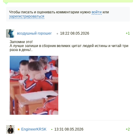
Чтобы писать и оценивать комментарии нужно
войти
или
зарегистрироваться
воздушный горошег
18:22 08.05.2026
+1
○
Запомни это!
А лучше запиши в сборник великих цитат людей истины и читай три
раза в день!..
★
EngineerKRSK
13:31 08.05.2026
+2
•