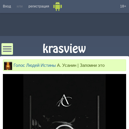
Вход
или
регистрация
18+
Голос Людей Истины
А. Усанин | Запомни это