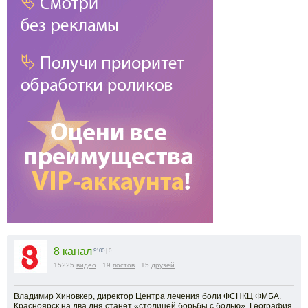
8 канал
9100
| 0
15225
видео
19
постов
15
друзей
Владимир Хиновкер, директор Центра лечения боли ФСНКЦ ФМБА.
Красноярск на два дня станет «столицей борьбы с болью». География