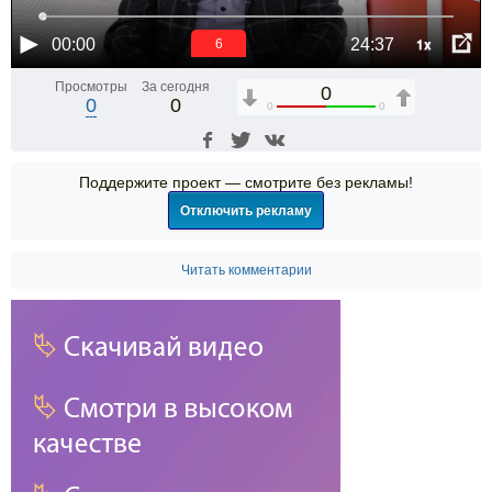
1x
00:00
24:37
5
Просмотры
За сегодня
0
0
0
0
0
Поддержите проект — смотрите без рекламы!
Отключить рекламу
Читать комментарии