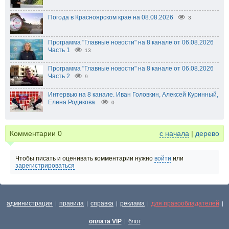
Погода в Красноярском крае на 08.08.2026
3
Программа "Главные новости" на 8 канале от 06.08.2026
Часть 1
13
Программа "Главные новости" на 8 канале от 06.08.2026
Часть 2
9
Интервью на 8 канале. Иван Головкин, Алексей Куринный,
Елена Родикова.
0
Комментарии
0
с начала
|
дерево
Чтобы писать и оценивать комментарии нужно
войти
или
зарегистрироваться
администрация
правила
справка
реклама
для правообладателей
|
|
|
|
|
оплата VIP
блог
|