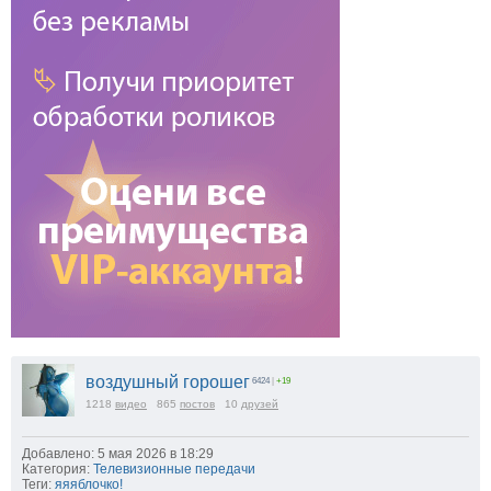
воздушный горошег
6424
|
+19
1218
видео
865
постов
10
друзей
Добавлено: 5 мая 2026 в 18:29
Категория:
Телевизионные передачи
Теги:
яяяблочко!