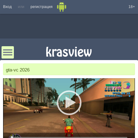
Вход
или
регистрация
18+
gta-vc 2026