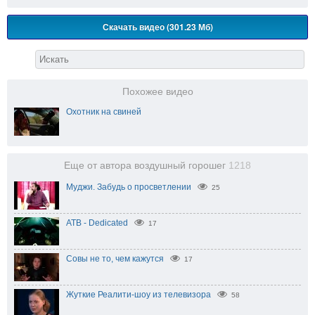
Скачать видео (301.23 Мб)
Похожее видео
Охотник на свиней
Еще от автора воздушный горошег
1218
Муджи. Забудь о просветлении
25
ATB - Dedicated
17
Совы не то, чем кажутся
17
Жуткие Реалити-шоу из телевизора
58