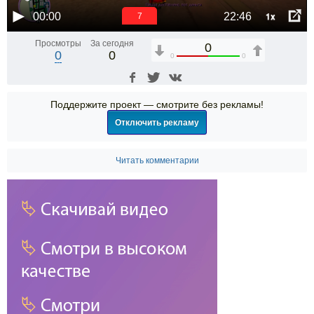
1x
00:00
22:46
6
Просмотры
За сегодня
0
0
0
0
0
Поддержите проект — смотрите без рекламы!
Отключить рекламу
Читать комментарии