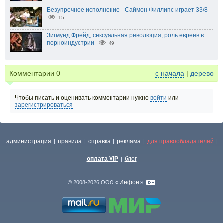
Безупречное исполнение - Саймон Филлипс играет 33/8
15
Зигмунд Фрейд, сексуальная революция, роль евреев в
порноиндустрии
49
Комментарии
0
с начала
|
дерево
Чтобы писать и оценивать комментарии нужно
войти
или
зарегистрироваться
администрация
правила
справка
реклама
для правообладателей
|
|
|
|
|
оплата VIP
блог
|
Инфон
© 2008-2026 ООО «
»