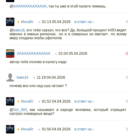
@
XAXAXAXAXAXAXA
,
так ты уже в этой палате лежишь..
★
Инсайт
01:13 05.04.2026
в ответ на ↓
0
○
@
baks1k
,
кто тебе сказал, что все? Да, большой процент НЛО видят
именно в южных регионах.. но и в северных их хватает.. по всему
миру созданы клубы уфологов
XAXAXAXAXAXAXA
01:04 05.04.2026
-2
○
автор тебе похоже в палату надо
baks1k
11:19 04.04.2026
0
○
почему все нло над сша летают ?
★
Инсайт
01:52 04.04.2026
в ответ на ↓
0
○
@
Sol_365
,
как называют в народе человека, который отрицает
наглухо очевидные вещи?
★
Инсайт
01:50 04.04.2026
в ответ на ↓
0
○