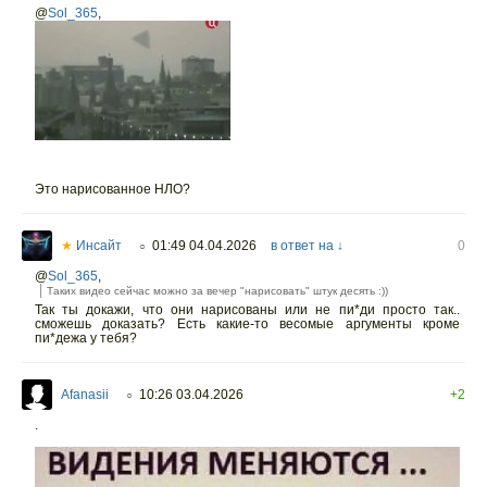
@
Sol_365
,
Это нарисованное НЛО?
★
Инсайт
01:49 04.04.2026
в ответ на ↓
0
○
@
Sol_365
,
Таких видео сейчас можно за вечер "нарисовать" штук десять :))
Так ты докажи, что они нарисованы или не пи*ди просто так..
сможешь доказать? Есть какие-то весомые аргументы кроме
пи*дежа у тебя?
Afanasii
10:26 03.04.2026
+2
○
.