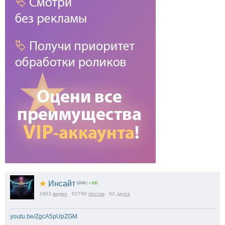
★
Инсайт
11645
|
+106
1863
видео
62798
постов
62
друга
youtu.be/ZgcA5pUpZGM