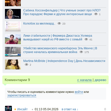
Сабина Хоссенфельдер | Что ученые знают про НЛО?
Про парадокс Ферми и другие интересные вещи
1
Колобок за миллиард..
23
Лики стабильности | Фермера Джастаса Уолкера
выкидывают накуй из РФ вместе с семьёй
41
Убийство мексиканского наркобарона Эль Менчо | В
стране началась криминальная война
175
Martina McBride | Independence Day | День Независимости
2
Комментарии
9
с начала
|
дерево
Чтобы писать и оценивать комментарии нужно
войти
или
зарегистрироваться
★
Инсайт
01:13 05.04.2026
в ответ на ↓
0
○