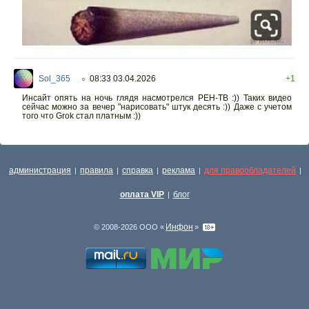
Sol_365
08:33 03.04.2026
+1
○
Инсайт опять на ночь глядя насмотрелся РЕН-ТВ :)) Таких видео
сейчас можно за вечер "нарисовать" штук десять :)) Даже с учетом
того что Grok стал платным :))
администрация
правила
справка
реклама
для правообладателей
|
|
|
|
|
оплата VIP
блог
|
Инфон
© 2008-2026 ООО «
»