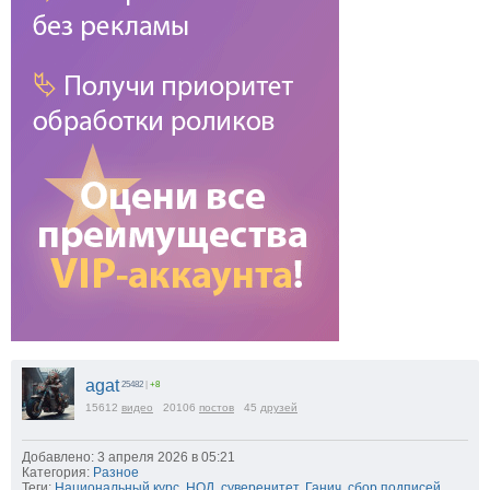
agat
25482
|
+8
15612
видео
20106
постов
45
друзей
Добавлено: 3 апреля 2026 в 05:21
Категория:
Разное
Теги:
Национальный курс
,
НОД
,
суверенитет
,
Ганич
,
сбор подписей