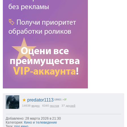
★
predator1113
135922
|
+37
14638
видео
6340
постов
37
друзей
Добавлено: 28 марта 2026 в 21:30
Категория:
Кино и телевидение
Теги:
про кино