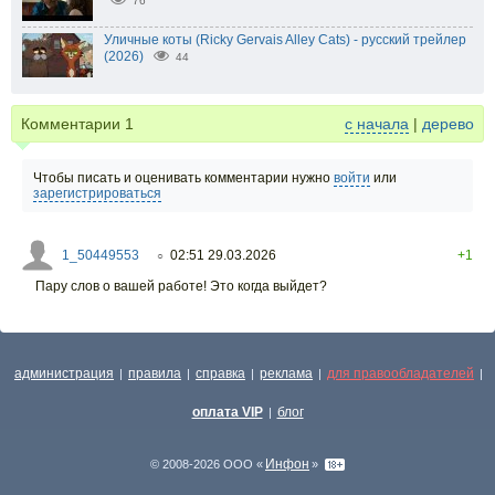
76
Уличные коты (Ricky Gervais Alley Cats) - русский трейлер
(2026)
44
Комментарии
1
с начала
|
дерево
Чтобы писать и оценивать комментарии нужно
войти
или
зарегистрироваться
1_50449553
02:51 29.03.2026
+1
○
Пару слов о вашей работе! Это когда выйдет?
администрация
правила
справка
реклама
для правообладателей
|
|
|
|
|
оплата VIP
блог
|
Инфон
© 2008-2026 ООО «
»