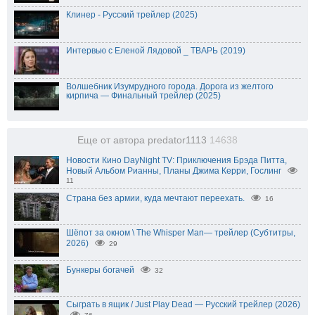
Клинер - Русский трейлер (2025)
Интервью с Еленой Лядовой _ ТВАРЬ (2019)
Волшебник Изумрудного города. Дорога из желтого
кирпича — Финальный трейлер (2025)
Еще от автора predator1113
14638
Новости Кино DayNight TV: Приключения Брэда Питта,
Новый Альбом Рианны, Планы Джима Керри, Гослинг
11
Страна без армии, куда мечтают переехать.
16
Шёпот за окном \ The Whisper Man— трейлер (Субтитры,
2026)
29
Бункеры богачей
32
Сыграть в ящик / Just Play Dead — Русский трейлер (2026)