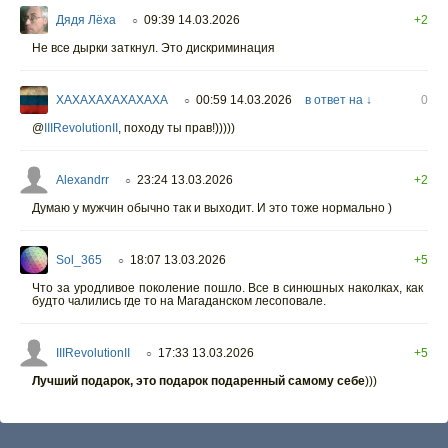
Дядя Лёха
09:39 14.03.2026
+2
○
Не все дырки заткнул. Это дискриминация
XAXAXAXAXAXAXA
00:59 14.03.2026
в ответ на ↓
0
○
@
IIIRevolutionII
,
походу ты прав!)))))
Alexandrr
23:24 13.03.2026
+2
○
Думаю у мужчин обычно так и выходит. И это тоже нормально )
Sol_365
18:07 13.03.2026
+5
○
Что за уродливое поколение пошло. Все в синюшных наколках, как
будто чалились где то на Магаданском лесоповале.
IIIRevolutionII
17:33 13.03.2026
+5
○
Лучший подарок, это подарок подаренный самому себе
)))