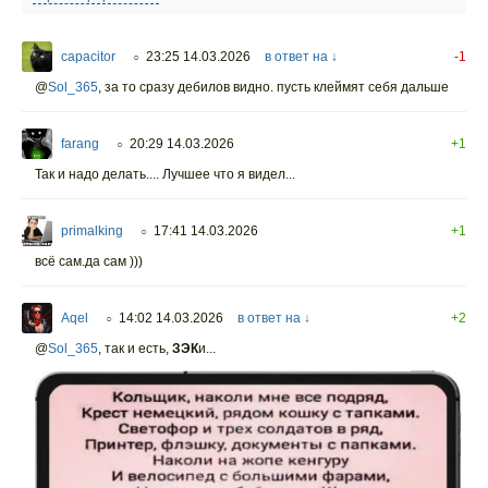
capacitor
23:25 14.03.2026
в ответ на ↓
-1
○
@
Sol_365
,
за то сразу дебилов видно. пусть клеймят себя дальше
farang
20:29 14.03.2026
+1
○
Так и надо делать.... Лучшее что я видел...
primalking
17:41 14.03.2026
+1
○
всё сам.да сам )))
Aqel
14:02 14.03.2026
в ответ на ↓
+2
○
@
Sol_365
,
так и есть,
ЗЭК
и...