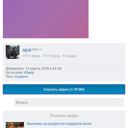
agat
25482
|
+3
15612
видео
20104
поста
45
друзей
Добавлено: 13 марта 2026 в 16:38
Категория:
Юмор
Теги:
подарок
Скачать видео (1.79 Мб)
Похожее видео
Мальчику на рождество подарили книги