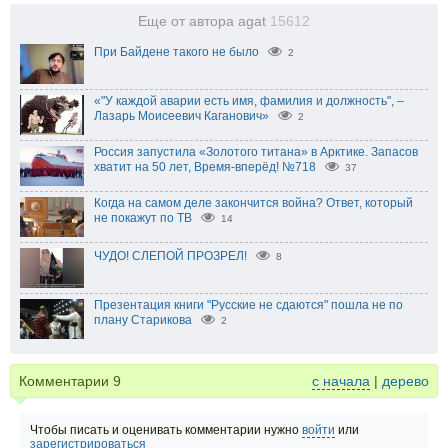
Еще от автора agat
15612
При Байдене такого не было
2
«"У каждой аварии есть имя, фамилия и должность", –
Лазарь Моисеевич Каганович»
2
Россия запустила «Золотого титана» в Арктике. Запасов
хватит на 50 лет, Время-вперёд! №718
37
Когда на самом деле закончится война? Ответ, который
не покажут по ТВ
14
ЧУДО! СЛЕПОЙ ПРОЗРЕЛ!
8
Презентация книги "Русские не сдаются" пошла не по
плану Старикова
2
Комментарии
9
с начала
|
дерево
Чтобы писать и оценивать комментарии нужно
войти
или
зарегистрироваться