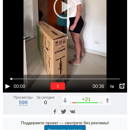
1x
00:00
00:36
5
Просмотры
За сегодня
+21
599
0
8
29
Поддержите проект — смотрите без рекламы!