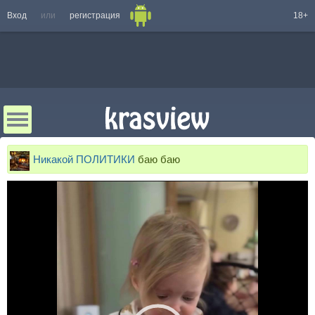
Вход
или
регистрация
18+
Никакой ПОЛИТИКИ
баю баю