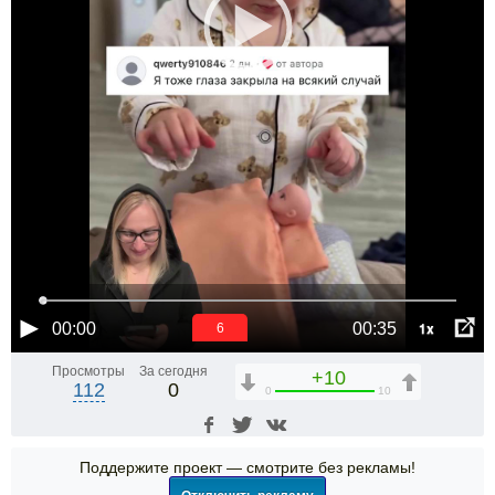
1x
00:00
00:35
6
Просмотры
За сегодня
+10
112
0
0
10
Поддержите проект — смотрите без рекламы!