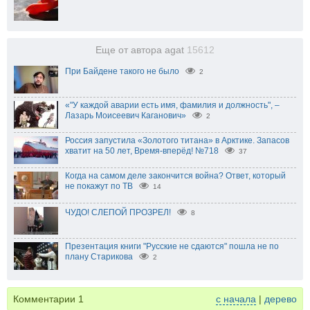
Еще от автора agat
15612
При Байдене такого не было
2
«"У каждой аварии есть имя, фамилия и должность", –
Лазарь Моисеевич Каганович»
2
Россия запустила «Золотого титана» в Арктике. Запасов
хватит на 50 лет, Время-вперёд! №718
37
Когда на самом деле закончится война? Ответ, который
не покажут по ТВ
14
ЧУДО! СЛЕПОЙ ПРОЗРЕЛ!
8
Презентация книги "Русские не сдаются" пошла не по
плану Старикова
2
Комментарии
1
с начала
|
дерево