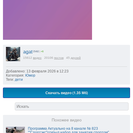
agat
25482
|
+6
15612
видео
20106
постов
45
друзей
Добавлено: 13 февраля 2026 в 12:23
Категория:
Юмор
Теги:
дети
Скачать видео (1.35 Мб)
Похожее видео
Программа Актуально на 8 канале № 823
""Спортэкс"открыл набор для занятия спортом"