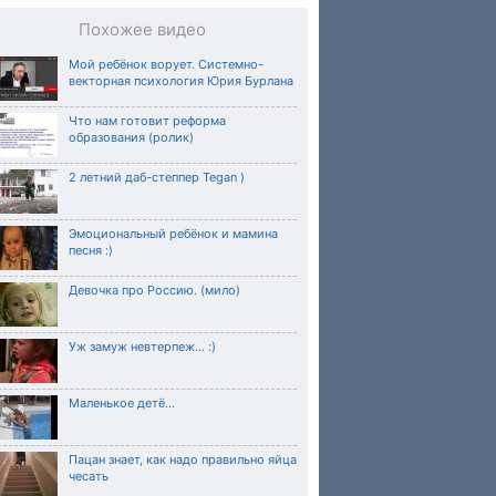
Похожее видео
Мой ребёнок ворует. Системно-
векторная психология Юрия Бурлана
Что нам готовит реформа
образования (ролик)
2 летний даб-степпер Tegan )
Эмоциональный ребёнок и мамина
песня :)
Девочка про Россию. (мило)
Уж замуж невтерпеж... :)
Маленькое детё...
Пацан знает, как надо правильно яйца
чесать