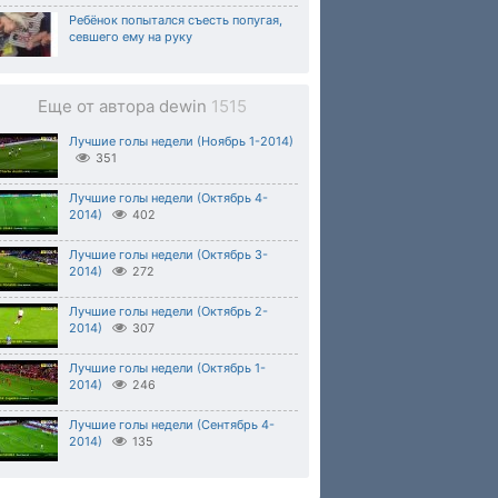
Ребёнок попытался съесть попугая,
севшего ему на руку
Еще от автора dewin
1515
Лучшие голы недели (Ноябрь 1-2014)
351
Лучшие голы недели (Октябрь 4-
2014)
402
Лучшие голы недели (Октябрь 3-
2014)
272
Лучшие голы недели (Октябрь 2-
2014)
307
Лучшие голы недели (Октябрь 1-
2014)
246
Лучшие голы недели (Сентябрь 4-
2014)
135