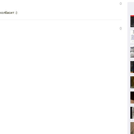
0
колбасит :)
0