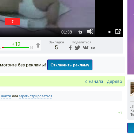
6
1x
01:38
Закладки
Поделиться
+12
5
2
14
Отключить рекламу
мотрите без рекламы!
с начала
|
дерево
о
войти
или
зарегистрироваться
До
Ка
+1
Те