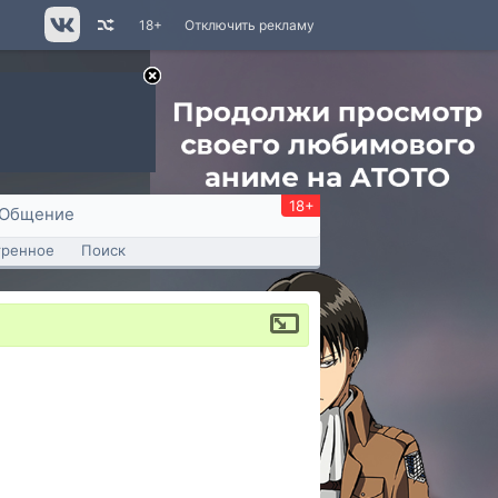
18+
Отключить рекламу
18+
Общение
тренное
Поиск