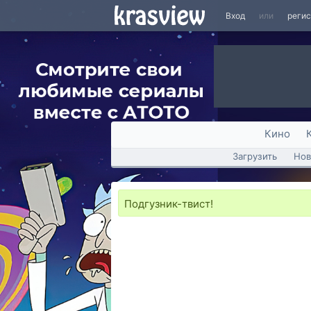
Вход
или
реги
Кино
Загрузить
Нов
Подгузник-твист!