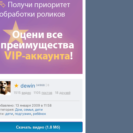
★
dewin
34968
| 0
1515
видео
1105
постов
18
друзей
бавлено: 13 января 2009 в 11:58
тегория:
Дом, семья, дети
ги:
дети
,
подгузник
,
ребёнок
Скачать видео (1.8 Мб)