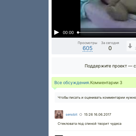
00:00
Просмотры
За сегодня
605
0
Поддержите проект — с
Все обсуждения.
Комментарии
3
Чтобы писать и оценивать комментарии нужн
senobit
15:26 16.06.2017
○
Стекловата под спиной творит чудеса