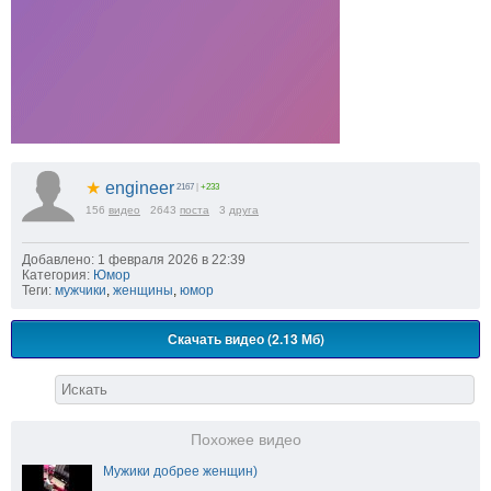
★
engineer
2167
|
+233
156
видео
2643
поста
3
друга
Добавлено: 1 февраля 2026 в 22:39
Категория:
Юмор
Теги:
мужчики
,
женщины
,
юмор
Скачать видео (2.13 Мб)
Похожее видео
Мужики добрее женщин)