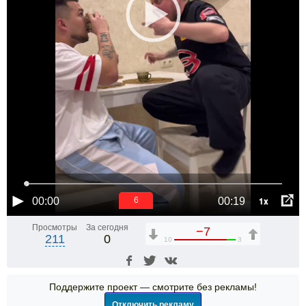
1x
00:00
00:19
6
Просмотры
За сегодня
−7
211
0
10
3
Поддержите проект — смотрите без рекламы!
Отключить рекламу