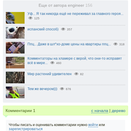
Еще от автора engineer
156
Уф... Я так никогда ещё не переживал за главного героя...
125
испанский способ)
357
Ппц... Даже в шл*хо-доме цены на квартиры ппц...
318
Комментаторы на хламере с верой, что они-то исправят
всё в мире...
460
Мир растений удивителен
82
Тем же вечером)))
676
Комментарии
1
с начала
|
дерево
Чтобы писать и оценивать комментарии нужно
войти
или
зарегистрироваться