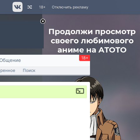
18+
Отключить рекламу
18+
Общение
тренное
Поиск