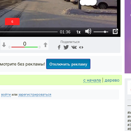
5
1x
01:36
Поделиться
0
0
0
Отключить рекламу
мотрите без рекламы!
с начала
|
дерево
о
войти
или
зарегистрироваться
__
#
#
#
#
#