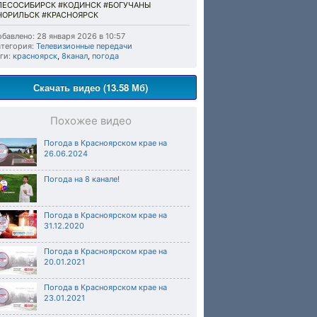
ЛЕСОСИБИРСК #КОДИНСК #БОГУЧАНЫ
НОРИЛЬСК #КРАСНОЯРСК
бавлено: 28 января 2026 в 10:57
тегория:
Телевизионные передачи
ги:
красноярск
,
8канал
,
погода
Скачать видео (13.58 Мб)
Похожее видео
Погода в Красноярском крае на
26.06.2024
Погода на 8 канале!
Погода в Красноярском крае на
31.12.2020
Погода в Красноярском крае на
20.01.2021
Погода в Красноярском крае на
23.01.2021