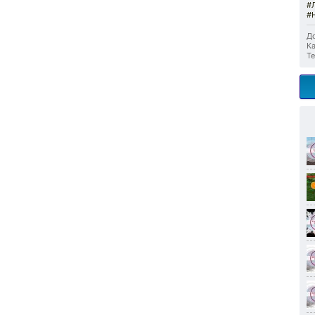
#
#
До
Ка
Те