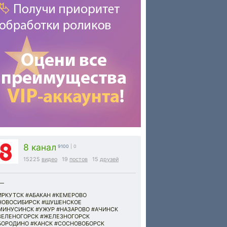
8 канал
9100
| 0
15225
видео
19
постов
15
друзей
__
ИРКУТСК #АБАКАН #КЕМЕРОВО
НОВОСИБИРСК #ШУШЕНСКОЕ
МИНУСИНСК #УЖУР #НАЗАРОВО #АЧИНСК
ЗЕЛЕНОГОРСК #ЖЕЛЕЗНОГОРСК
БОРОДИНО #КАНСК #СОСНОВОБОРСК