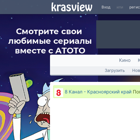
Вход
или
реги
Кино
Загрузить
Нов
8 Канал - Красноярский край
Пог