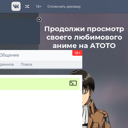
18+
Отключить рекламу
18+
Общение
тренное
Поиск