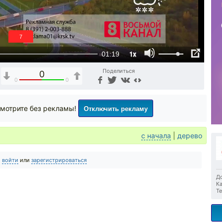
6
1x
01:19
Поделиться
0
0
0
Отключить рекламу
мотрите без рекламы!
с начала
|
дерево
о
войти
или
зарегистрироваться
До
Ка
Те