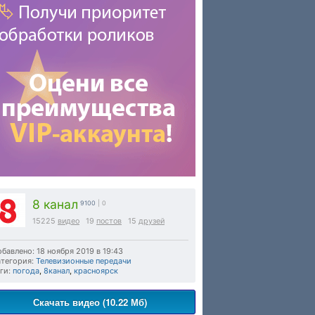
8 канал
9100
| 0
15225
видео
19
постов
15
друзей
бавлено: 18 ноября 2019 в 19:43
тегория:
Телевизионные передачи
ги:
погода
,
8канал
,
красноярск
Скачать видео (10.22 Мб)