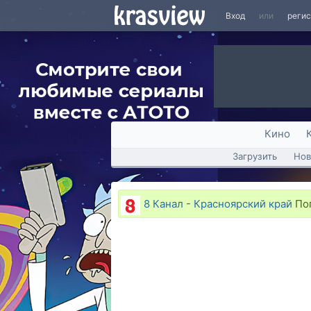
Вход
или
реги
Кино
Загрузить
Нов
8 Канал - Красноярский край
Пог