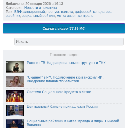
Добавлено: 20 января 2026 в 16:13
Категория:
Новости и политика
Теги:
ВЭФ
,
электронный
,
пропуск
,
валюта
,
цифровой
,
концлагерь
,
ошейник
,
социальный рейтинг
,
метка зверя
,
контроль
Скачать видео (77.19 Мб)
Похожее видео
Рассвет ТВ: Наднациональные структуры и ТНК
"Скайнет" в РФ. Подключение к китайскому ИИ.
Внедрение планов глобалистов
Система Социального Кредита в Китае
Центральный банк не принадлежит России
Социальные рейтинги в Китае: правда и мифы. Николай
Вавилов