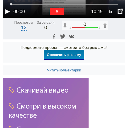
1x
00:00
10:49
6
Просмотры
За сегодня
0
12
0
1
1
Поддержите проект — смотрите без рекламы!
Отключить рекламу
Читать комментарии