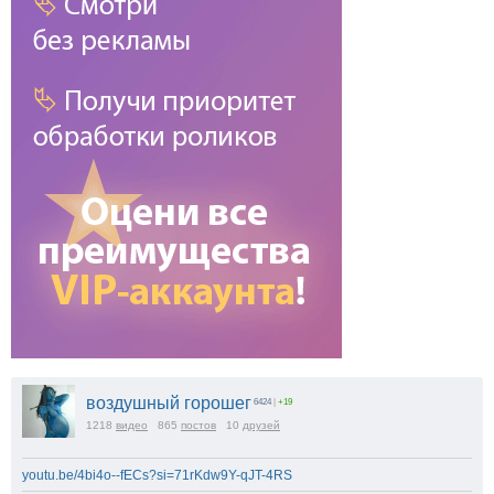
воздушный горошег
6424
|
+19
1218
видео
865
постов
10
друзей
youtu.be/4bi4o--fECs?si=71rKdw9Y-qJT-4RS