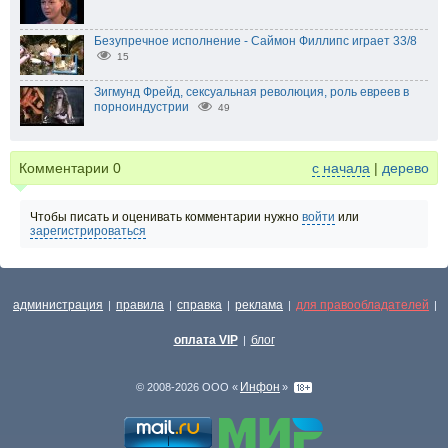
Безупречное исполнение - Саймон Филлипс играет 33/8
15
Зигмунд Фрейд, сексуальная революция, роль евреев в
порноиндустрии
49
Комментарии
0
с начала
|
дерево
Чтобы писать и оценивать комментарии нужно
войти
или
зарегистрироваться
администрация
правила
справка
реклама
для правообладателей
|
|
|
|
|
оплата VIP
блог
|
Инфон
© 2008-2026 ООО «
»