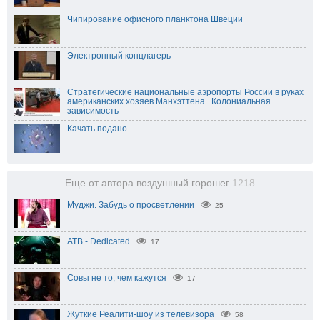
Чипирование офисного планктона Швеции
Электронный концлагерь
Стратегические национальные аэропорты России в руках
американских хозяев Манхэттена.. Колониальная
зависимость
Качать подано
Еще от автора воздушный горошег
1218
Муджи. Забудь о просветлении
25
ATB - Dedicated
17
Совы не то, чем кажутся
17
Жуткие Реалити-шоу из телевизора
58